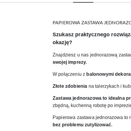
PAPIEROWA ZASTAWA JEDNORA
Szukasz praktycznego rozwiązan
okazję?
Znajdziesz u nas jednorazową zast
swojej imprezy.
W połączeniu z
balonowymi dekorac
Złote zdobienia
na talerzykach i ku
Zastawa jednorazowa
t
o idealna p
zbędną, kuchenną robotę po imprezi
Papierowa zastawa jednorazowa to r
bez problemu zutylizować.