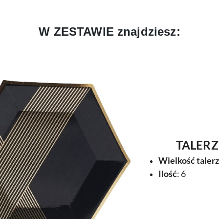
W ZESTAWIE znajdziesz:
TALERZ
Wielkość taler
Ilość
: 6