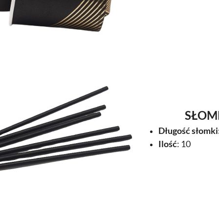
SŁOM
Długość słomki
Ilość
: 10