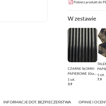
Pobierz produkt do 
W zestawie
TALE
CZARNE SŁOMKI
PAPI
PAPIEROWE 10szt.
HEKS
1
szt.
SŁOMKI
6szt
7.9
1
szt.
JEDNORAZOWE
WIE
3.9
PANI
INFORMACJE DOT. BEZPIECZEŃSTWA
OPINIE I OCENY