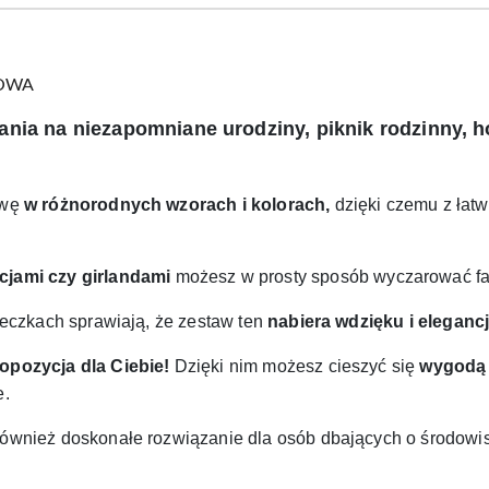
ZOWA
ia na niezapomniane urodziny, piknik rodzinny, hou
awę
w różnorodnych wzorach i kolorach,
dzięki czemu z łat
jami czy girlandami
możesz w prosty sposób wyczarować fan
beczkach sprawiają, że zestaw ten
nabiera wdzięku i elegancj
ropozycja dla Ciebie!
Dzięki nim możesz cieszyć się
wygodą 
e.
ównież doskonałe rozwiązanie dla osób dbających o środowi