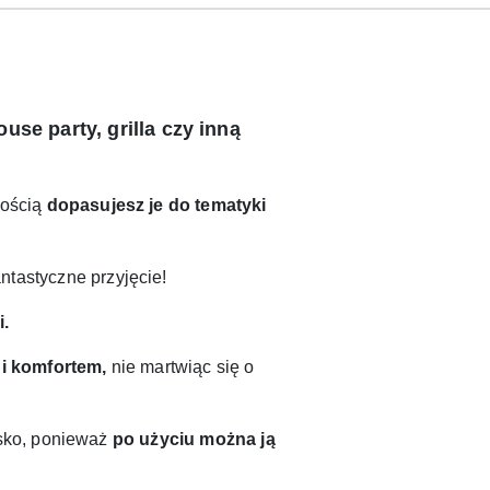
se party, grilla czy inną
wością
dopasujesz je do tematyki
tastyczne przyjęcie!
i.
i komfortem,
nie martwiąc się o
sko, ponieważ
po użyciu można ją