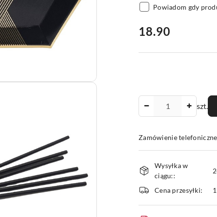
Powiadom gdy produ
cena:
18.90
Ilość
szt.
Zamówienie telefoniczne
Dostępność
Wysyłka w
i
2
ciągu::
dostawa
Cena przesyłki:
1