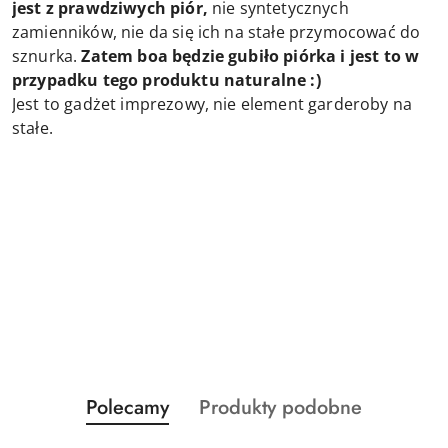
jest z prawdziwych piór,
nie syntetycznych
zamienników, nie da się ich na stałe przymocować do
sznurka.
Zatem boa będzie gubiło piórka i jest to w
przypadku tego produktu naturalne :)
Jest to gadżet imprezowy, nie element garderoby na
stałe.
Produkty
Produkty
Polecamy
Produkty podobne
Pomiń karuzelę produktów
o
o