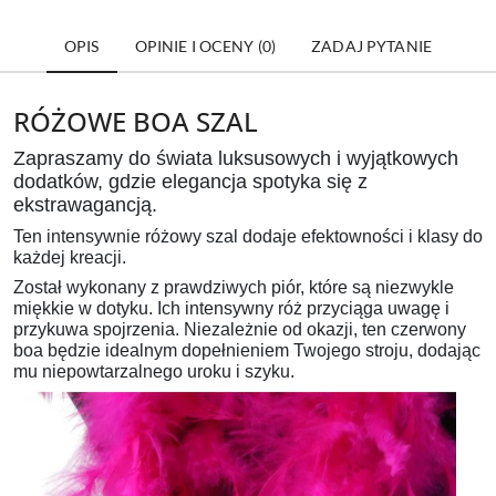
OPIS
OPINIE I OCENY (0)
ZADAJ PYTANIE
RÓŻOWE BOA SZAL
Zapraszamy do świata luksusowych i wyjątkowych
dodatków, gdzie elegancja spotyka się z
ekstrawagancją.
Ten intensywnie różowy szal
dodaje efektowności i klasy
do
każdej kreacji.
Został wykonany z
prawdziwych
piór, które są niezwykle
miękkie w dotyku.
Ich
intensywny róż
przyciąga uwagę i
przykuwa spojrzenia. Niezależnie od okazji, ten czerwony
boa będzie idealnym dopełnieniem Twojego stroju, dodając
mu niepowtarzalnego uroku i szyku.