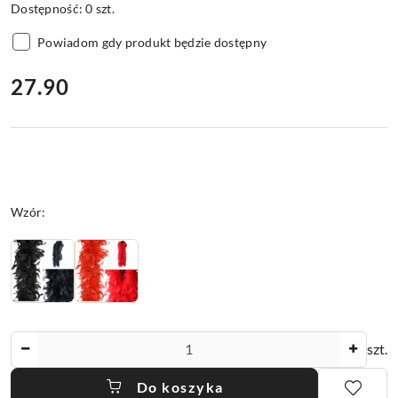
Dostępność:
0
szt.
Powiadom gdy produkt będzie dostępny
cena:
27.90
Wariant
Wzór:
Ilość
szt.
Do koszyka