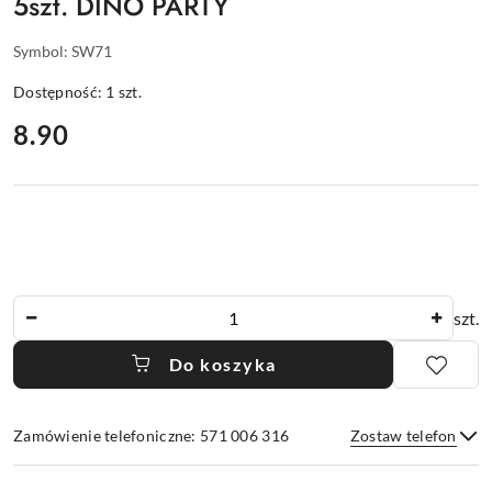
5szt. DINO PARTY
Symbol:
SW71
Dostępność:
1
szt.
cena:
8.90
Ilość
szt.
Do koszyka
Zamówienie telefoniczne: 571 006 316
Zostaw telefon
Dostępność