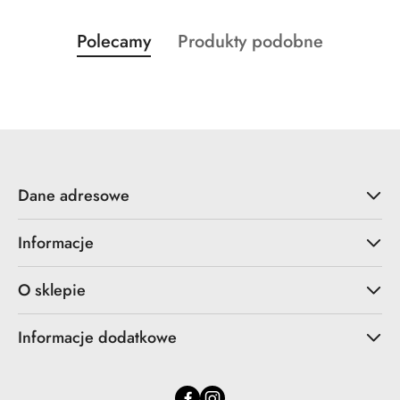
Produkty
Produkty
Polecamy
Produkty podobne
Pomiń karuzelę produktów
o
o
statusie:
statusie:
Dane adresowe
Informacje
O sklepie
Informacje dodatkowe