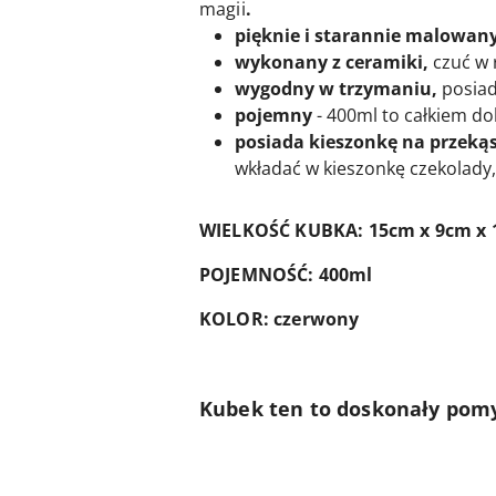
magii
.
pięknie i starannie malowan
wykonany z ceramiki,
czuć w 
wygodny w trzymaniu,
posiada
pojemny
- 400ml to całkiem dob
posiada kieszonkę na przeką
wkładać w kieszonkę czekolady, 
WIELKOŚĆ KUBKA: 15cm x 9cm x
POJEMNOŚĆ: 400ml
KOLOR: czerwony
Kubek ten to doskonały pomy