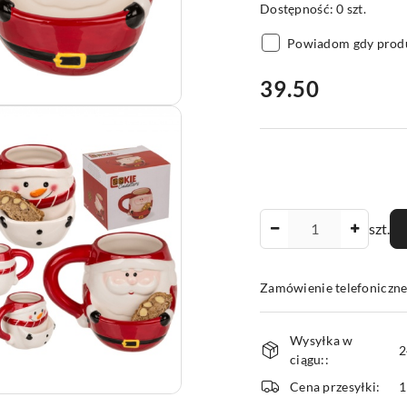
Dostępność:
0
szt.
Powiadom gdy produ
cena:
39.50
Ilość
szt.
Zamówienie telefoniczne
Dostępność
Wysyłka w
i
2
ciągu::
dostawa
Cena przesyłki:
1