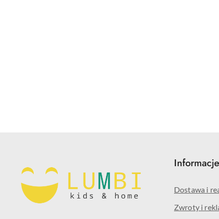
Pomiń karuzelę produktów
Informacj
Dostawa i re
Zwroty i rek