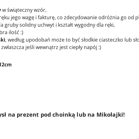
y
w świąteczny wzór,
ręku jego wagę i fakturę, co zdecydowanie odróżnia go od 
 gruby solidny uchwyt i kształt wygodny dla ręki,
ra ilość :)
ski
, według upodobań może to być słodkie ciasteczko lub sł
zwłaszcza jeśli wewnątrz jest ciepły napój :)
 12cm
sł na prezent pod choinką lub na Mikołajki!