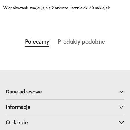
W opakowaniu znajdują się 2 arkusze, łącznie ok. 60 naklejek.
Produkty
Produkty
Polecamy
Produkty podobne
Pomiń karuzelę produktów
o
o
statusie:
statusie:
Dane adresowe
Informacje
O sklepie