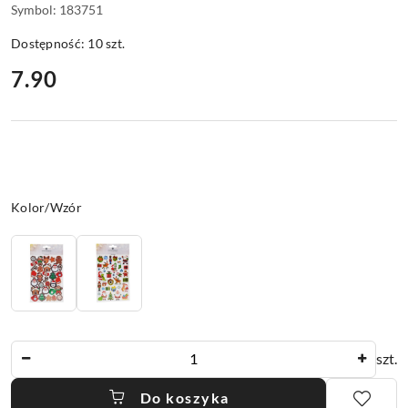
Symbol:
183751
Dostępność:
10
szt.
cena:
7.90
Wariant
Kolor/Wzór
Ilość
szt.
Do koszyka