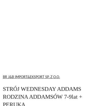
NAZWA
BR J&B IMPORT&EKSPORT SP. Z O.O.
PRODUCENTA:
STRÓJ WEDNESDAY ADDAMS
RODZINA ADDAMSÓW 7-9lat +
PERUKA