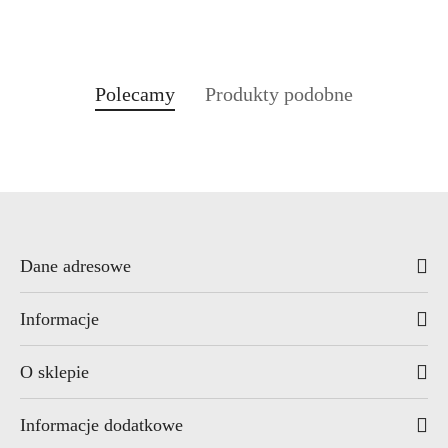
Produkty
Produkty
Polecamy
Produkty podobne
Pomiń karuzelę produktów
o
o
statusie:
statusie:
Dane adresowe
Informacje
O sklepie
Informacje dodatkowe