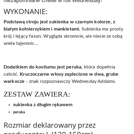
niezapomniane chwile w roli Wednesday!
WYKONANIE:
Podstawą stroju jest sukienka w czarnym kolorze, z
białym kołnierzykiem i mankietami
.
Sukienka ma prosty
krój i lejący fason. Wygląda skromnie, ale niesie ze sobą
wiele tajemnic...
Dodatkiem do kostiumu jest peruka,
która dopełnia
całość.
Kruczoczarne włosy zaplecione w dwa, grube
warkocze
- znak rozpoznawczy Wednesday Addams.
ZESTAW ZAWIERA:
sukienka z d
ł
ugim rękawem
peruka
Rozmiar deklarowany przez