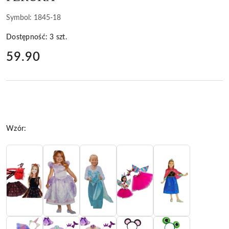
Symbol:
1845-18
Dostępność:
3
szt.
cena:
59.90
Wariant
Wzór: