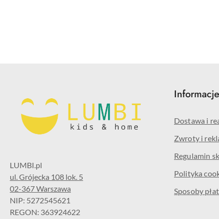
Pomiń karuzelę produktów
Informacj
Dostawa i re
Zwroty i rek
Regulamin s
Polityka coo
ul. Grójecka 108 lok. 5
02-367 Warszawa
Sposoby płat
NIP: 5272545621
REGON: 363924622