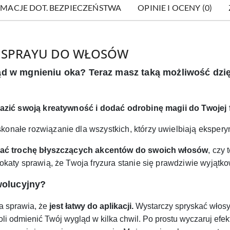
MACJE DOT. BEZPIECZEŃSTWA
OPINIE I OCENY (0)
 SPRAYU DO WŁOSÓW
ąd w mgnieniu oka? Teraz masz taką możliwość dzi
azić swoją kreatywność i dodać odrobinę magii do Twojej 
konałe rozwiązanie dla wszystkich, którzy uwielbiają ekspe
ać trochę błyszczących akcentów do swoich włosów
, czy 
okaty sprawią, że Twoja fryzura stanie się prawdziwie wyjątk
ewolucyjny?
ła sprawia, że
jest łatwy do aplikacji.
Wystarczy spryskać włosy
li odmienić Twój wygląd w kilka chwil. Po prostu wyczaruj efekt