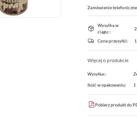
Zamówienie telefoniczne
Dostępność
Wysyłka w
i
2
ciągu::
dostawa
Cena przesyłki:
1
Więcej o produkcie
Wysyłka::
Z
Ilość w opakowaniu:
1 
Pobierz produkt do 