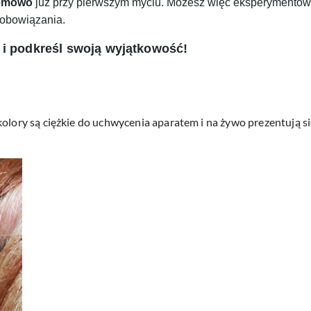
lemowo
już przy pierwszym myciu. Możesz więc eksperymentowa
zobowiązania.
 i podkreśl swoją wyjątkowość!
olory są ciężkie do uchwycenia aparatem i na żywo prezentują się