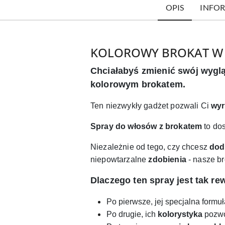
OPIS
INFOR
KOLOROWY BROKAT W
Chciałabyś zmienić swój wygl
kolorowym brokatem.
Ten niezwykły gadżet pozwali Ci
wyr
Spray do włosów z brokatem
to dos
Niezależnie od tego, czy chcesz
dod
niepowtarzalne
zdobienia
- nasze br
Dlaczego ten spray jest tak r
Po pierwsze, jej specjalna formu
Po drugie, ich
kolorystyka
pozwo