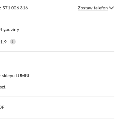
: 571 006 316
Zostaw telefon
Wyślij
4 godziny
1.9
e sklepu LUMBI
szt.
PDF