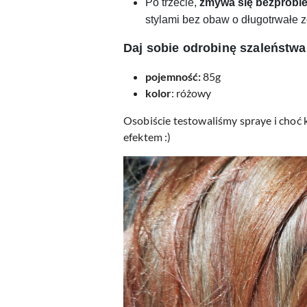
Po trzecie,
zmywa się bezprob
stylami bez obaw o długotrwałe 
Daj sobie odrobinę szaleństwa
pojemność:
85g
kolor
: różowy
Osobiście testowaliśmy spraye i choć k
efektem :)