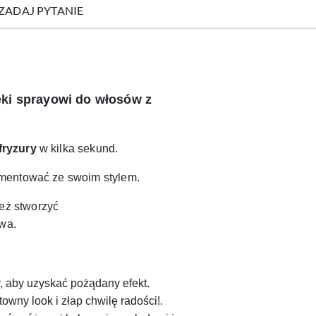
ZADAJ PYTANIE
ęki sprayowi do włosów z
fryzury
w kilka sekund.
rymentować ze swoim stylem.
też stworzyć
owa.
, aby uzyskać pożądany efekt.
owny look i złap chwilę radości!.