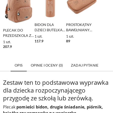
BIDON DLA
PROSTOKĄTNY
DZIECI BUTELKA
BAWEŁNIANY
PLECAK DO
ZE STALI MRS. CAT
PIÓRNIK NA
PRZEDSZKOLA Z
1
szt.
1
szt.
500ml
SUWAK MR. CAT
KIESZONKĄ MRS.
117.9
89
1
szt.
CAT
207.9
OPIS
OPINIE I OCENY (0)
ZADAJ PYTANIE
Zestaw ten to podstawowa wyprawka
dla dziecka rozpoczynającego
przygodę ze szkołą lub zerówką.
Plecak
pomieści bidon, drugie śniadanie, piórnik,
książkę czy wyprawkę na wycieczkę.