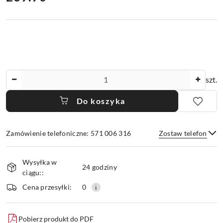
Ilość
szt.
Do koszyka
Zamówienie telefoniczne: 571 006 316
Zostaw telefon
Dostępność
Wysyłka w
i
24 godziny
ciągu::
dostawa
Wyślij
Cena przesyłki:
0
Pobierz produkt do PDF