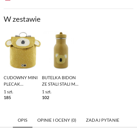
W zestawie
CUDOWNY MINI
BUTELKA BIDON
PLECAK
ZE STALI STALI MR.
PRZEDSZKOLAKA
KOALA 350ml
1
szt.
1
szt.
MR. KOALA TRIXIE
185
102
OPIS
OPINIE I OCENY (0)
ZADAJ PYTANIE