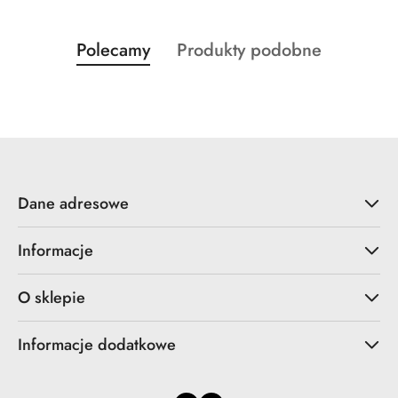
Produkty
Produkty
Polecamy
Produkty podobne
Pomiń karuzelę produktów
o
o
statusie:
statusie:
Dane adresowe
Informacje
O sklepie
Informacje dodatkowe