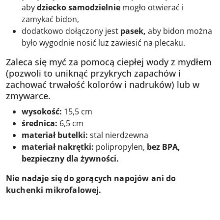
aby
dziecko samodzielnie
mogło otwierać i
zamykać bidon,
dodatkowo dołączony jest
pasek,
aby bidon można
było wygodnie nosić luz zawiesić na plecaku.
Zaleca się myć za pomocą ciepłej wody z mydłem
(pozwoli to uniknąć przykrych zapachów i
zachować trwałość kolorów i nadruków) lub w
zmywarce.
wysokość:
15,5 cm
średnica:
6,5 cm
materiał butelki:
stal nierdzewna
materiał nakrętki:
polipropylen,
bez BPA,
bezpieczny dla żywności.
Nie nadaje się do gorących napojów ani do
kuchenki mikrofalowej.