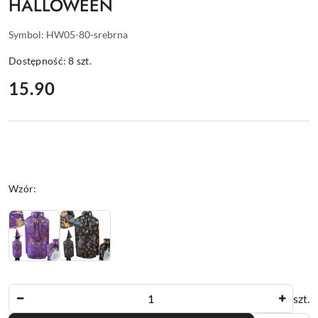
HALLOWEEN
Symbol:
HW05-80-srebrna
Dostępność:
8
szt.
cena:
15.90
Wariant
Wzór:
Ilość
szt.