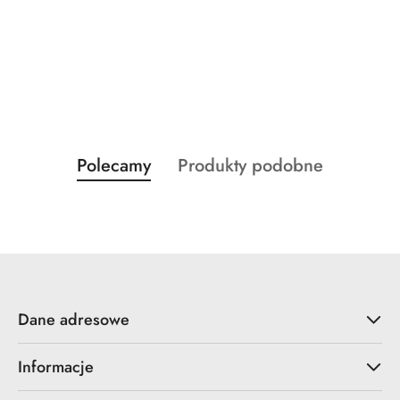
Produkty
Produkty
Polecamy
Produkty podobne
Pomiń karuzelę produktów
o
o
statusie:
statusie:
Dane adresowe
Informacje