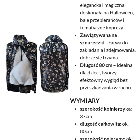
elegancka i magiczna,
doskonała na Halloween,
bale przebierańców i
tematyczne imprezy.
Zawiązywana na
sznureczki
– łatwa do
zakładania i zdejmowania,
dobrze się trzyma.
Długość 80 cm
– idealna
dla dzieci, tworzy
efektowny wygląd bez
przeszkadzania w ruchu.
WYMIARY
:
szerokość kołnierzyka
:
37cm
długość całkowita:
ok.
80cm
szerokość peleryny
: ok.