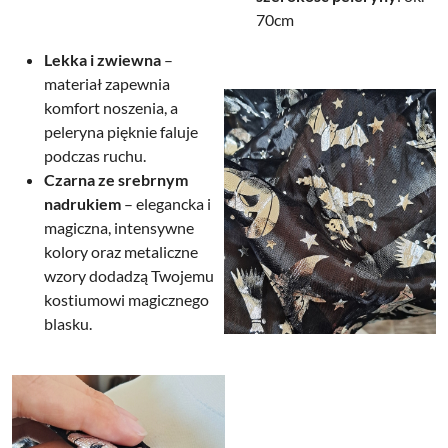
70cm
Lekka i zwiewna
–
materiał zapewnia
komfort noszenia, a
peleryna pięknie faluje
podczas ruchu.
Czarna ze srebrnym
nadrukiem
– elegancka i
magiczna, intensywne
kolory oraz metaliczne
wzory dodadzą Twojemu
kostiumowi magicznego
blasku.