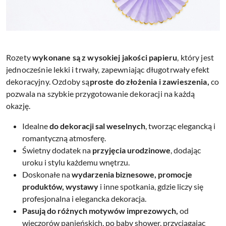
Rozety
wykonane są z wysokiej jakości papieru
, który jest
jednocześnie lekki i trwały, zapewniając długotrwały efekt
dekoracyjny. Ozdoby są
proste do złożenia i zawieszenia,
co
pozwala na szybkie przygotowanie dekoracji na każdą
okazję.
Idealne
do dekoracji sal weselnych
, tworząc elegancką i
romantyczną atmosferę.
Świetny dodatek na
przyjęcia urodzinowe
, dodając
uroku i stylu każdemu wnętrzu.
Doskonałe na
wydarzenia biznesowe, promocje
produktów, wystawy
i inne spotkania, gdzie liczy się
profesjonalna i elegancka dekoracja.
Pasują do różnych motywów imprezowych,
od
wieczorów panieńskich, po baby shower, przyciągając