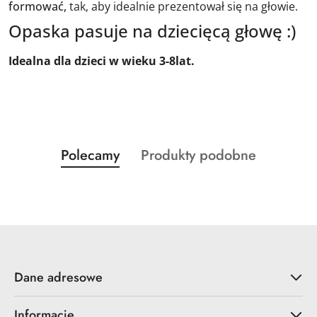
formować,
tak, aby idealnie prezentował się na głowie.
Opaska pasuje na dziecięcą głowę :)
Idealna dla dzieci w wieku 3-8lat.
Produkty
Produkty
Polecamy
Produkty podobne
Pomiń karuzelę produktów
o
o
statusie:
statusie:
Dane adresowe
Informacje