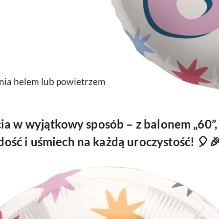
nia helem lub powietrzem
cia w wyjątkowy sposób – z balonem „60”,
dość i uśmiech na każdą uroczystość! 🎈