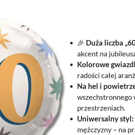
🎉
Duża liczba „60
akcent na jubileusz
Kolorowe gwiazdk
radości całej aranż
Na hel i powietrz
wszechstronnego 
przestrzeniach.
Uniwersalny styl:
mężczyzny – na prz