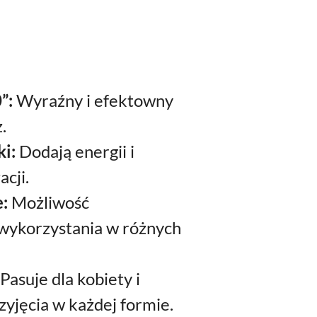
”:
Wyraźny i efektowny
.
i:
Dodają energii i
acji.
e:
Możliwość
wykorzystania w różnych
Pasuje dla kobiety i
yjęcia w każdej formie.