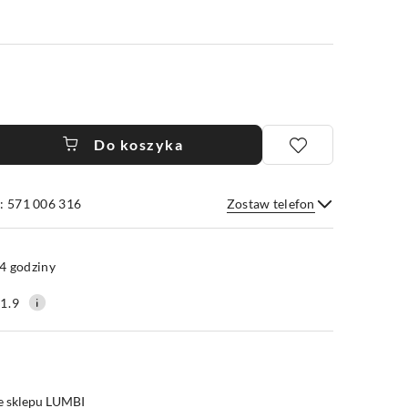
Do koszyka
: 571 006 316
Zostaw telefon
Wyślij
4 godziny
1.9
e sklepu LUMBI