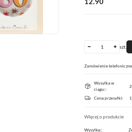
cena:
12.90
Ilość
szt.
Zamówienie telefoniczne
Dostępność
Wysyłka w
i
2
ciągu::
dostawa
Cena przesyłki:
1
Więcej o produkcie
Wysyłka::
Z