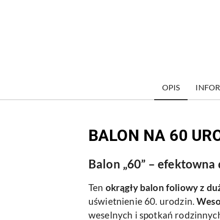
OPIS
INFOR
BALON NA 60 UR
Balon „60” – efektowna d
Ten
okrągły balon foliowy
z du
uświetnienie 60. urodzin.
Wesoł
weselnych i spotkań rodzinnyc