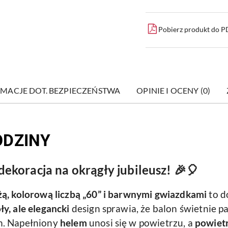
Pobierz produkt do 
MACJE DOT. BEZPIECZEŃSTWA
OPINIE I OCENY (0)
ODZINY
ekoracja na okrągły jubileusz! 🎉🎈
żą, kolorową liczbą
„60”
i barwnymi gwiazdkami
to d
y, ale elegancki
design sprawia, że balon świetnie p
h. Napełniony
helem
unosi się w powietrzu, a
powiet