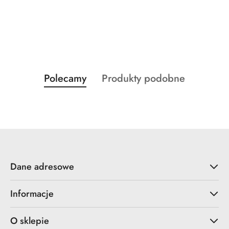
Produkty
Produkty
Polecamy
Produkty podobne
Pomiń karuzelę produktów
o
o
statusie:
statusie:
Dane adresowe
Informacje
O sklepie