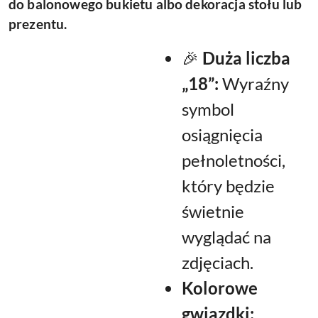
do balonowego bukietu albo dekoracja stołu lub
prezentu.
🎉
Duża liczba
„18”:
Wyraźny
symbol
osiągnięcia
pełnoletności,
który będzie
świetnie
wyglądać na
zdjęciach.
Kolorowe
gwiazdki: