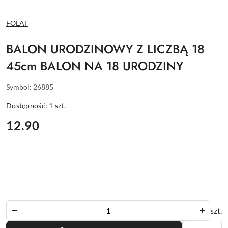
NAZWA
FOLAT
PRODUCENTA:
BALON URODZINOWY Z LICZBĄ 18
45cm BALON NA 18 URODZINY
Symbol:
26885
Dostępność:
1
szt.
cena:
12.90
Ilość
szt.