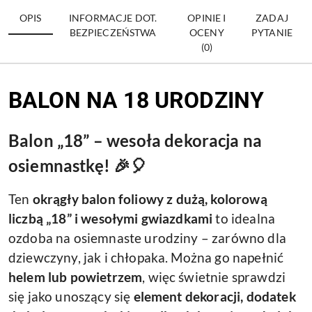
OPIS
INFORMACJE DOT.
OPINIE I
ZADAJ
BEZPIECZEŃSTWA
OCENY
PYTANIE
(0)
BALON NA 18 URODZINY
Balon „18” – wesoła dekoracja na
osiemnastkę! 🎉🎈
Ten
okrągły balon foliowy
z dużą, kolorową
liczbą
„18”
i wesołymi gwiazdkami
to idealna
ozdoba na osiemnaste urodziny – zarówno dla
dziewczyny, jak i chłopaka. Można go napełnić
helem lub powietrzem
, więc świetnie sprawdzi
się jako unoszący się
element dekoracji, dodatek