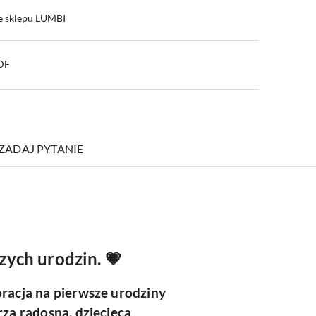
e sklepu LUMBI
PDF
ZADAJ PYTANIE
ych urodzin. 💗
oracja na pierwsze urodziny
rzą radosną, dziecięcą