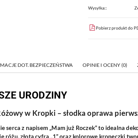
Wysyłka::
Z
Pobierz produkt do 
MACJE DOT. BEZPIECZEŃSTWA
OPINIE I OCENY (0)
SZE URODZINY
óżowy w Kropki – słodka oprawa pierwsz
ie serca z napisem „Mam już Roczek” to idealna dek
e różu, złota cyfra „1” oraz kolorowe kropeczki two