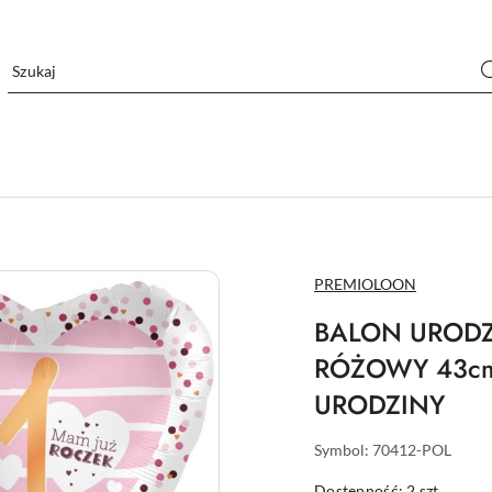
NAZWA
PREMIOLOON
PRODUCENTA:
BALON UROD
RÓŻOWY 43cm
URODZINY
Symbol:
70412-POL
Dostępność:
2
szt.