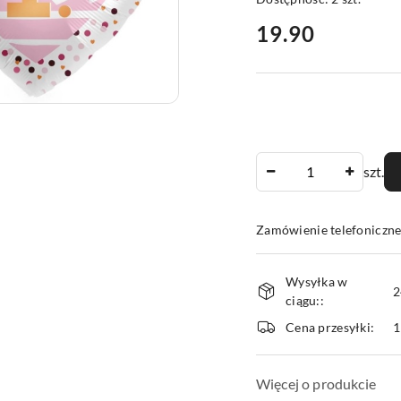
cena:
19.90
Ilość
szt.
Zamówienie telefoniczne
Dostępność
Wysyłka w
i
2
ciągu::
dostawa
Cena przesyłki:
1
Więcej o produkcie