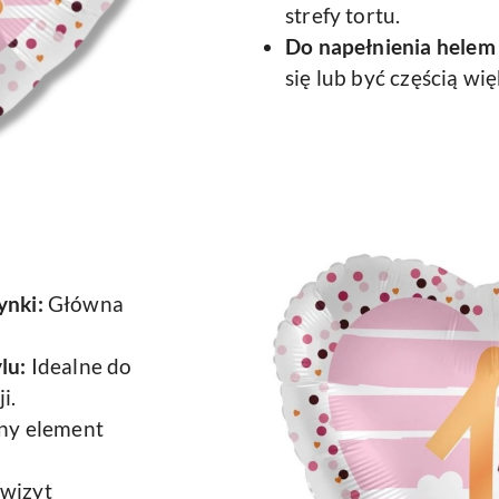
strefy tortu.
Do napełnienia helem
się lub być częścią wię
ynki:
Główna
lu:
Idealne do
i.
ny element
wizyt