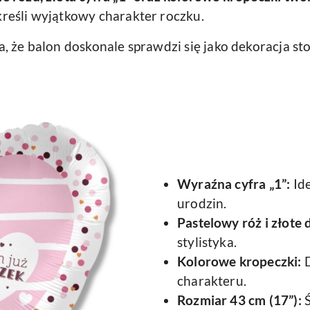
reśli wyjątkowy charakter roczku.
a, że balon doskonale sprawdzi się jako dekoracja st
Wyraźna cyfra „1”:
Ide
urodzin.
Pastelowy róż i złote 
stylistyka.
Kolorowe kropeczki:
D
charakteru.
Rozmiar 43 cm (17”):
Ś