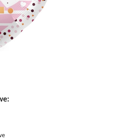
we:
we