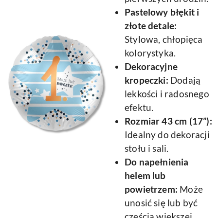
Pastelowy błękit i
złote detale:
Stylowa, chłopięca
kolorystyka.
Dekoracyjne
kropeczki:
Dodają
lekkości i radosnego
efektu.
Rozmiar 43 cm (17”):
Idealny do dekoracji
stołu i sali.
Do napełnienia
helem lub
powietrzem:
Może
unosić się lub być
częścią większej