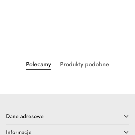
Produkty
Produkty
Polecamy
Produkty podobne
Pomiń karuzelę produktów
o
o
statusie:
statusie:
Dane adresowe
Informacje