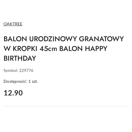
NAZWA
OAKTREE
PRODUCENTA:
BALON URODZINOWY GRANATOWY
W KROPKI 45cm BALON HAPPY
BIRTHDAY
Symbol:
229776
Dostępność:
1
szt.
cena:
12.90