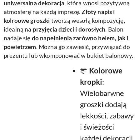
uniwersalna dekoracja
, która wnosi pozytywną
atmosferę na każdą imprezę.
Złoty napis i
kolroowe groszki
tworzą wesołą kompozycję,
idealną na
przyjęcia dzieci i dorosłych
. Balon
nadaje się
do napełnienia zarówno helem, jak i
powietrzem
. Można go zawiesić, przywiązać do
prezentu lub wkomponować w bukiet balonowy.
🎊
Kolorowe
kropki
:
Wielobarwne
groszki dodają
lekkości, zabawy
i świeżości
każdej dekoracji.