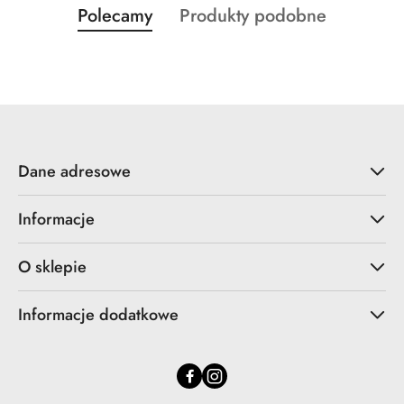
Produkty
Produkty
Polecamy
Produkty podobne
Pomiń karuzelę produktów
o
o
statusie:
statusie:
Dane adresowe
Informacje
O sklepie
Informacje dodatkowe