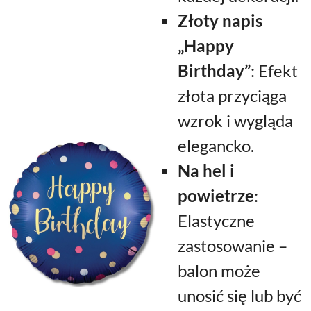
Złoty napis
„Happy
Birthday”
: Efekt
złota przyciąga
wzrok i wygląda
elegancko.
Na hel i
powietrze
:
Elastyczne
zastosowanie –
balon może
unosić się lub być