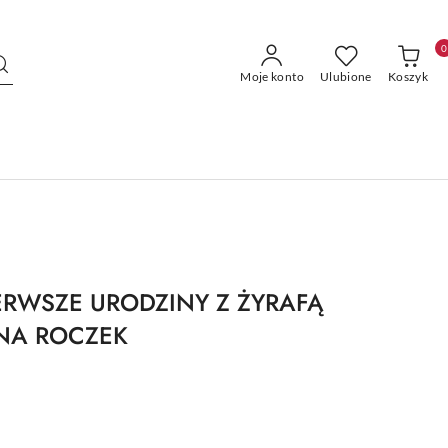
0
Moje konto
Ulubione
Koszyk
ERWSZE URODZINY Z ŻYRAFĄ
NA ROCZEK