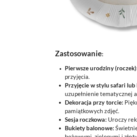
Zastosowanie
:
Pierwsze urodziny (roczek)
przyjęcia.
Przyjęcie w stylu safari lub
uzupełnienie tematycznej a
Dekoracja przy torcie:
Pięk
pamiątkowych zdjęć.
Sesja roczkowa:
Uroczy rekw
Bukiety balonowe:
Świetnie
beżowymi, zielonymi i złot