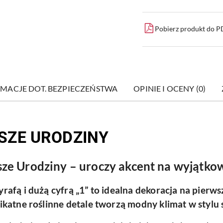
Pobierz produkt do 
MACJE DOT. BEZPIECZEŃSTWA
OPINIE I OCENY (0)
SZE URODZINY
sze Urodziny – uroczy akcent na wyjątkow
rafą i dużą cyfrą „1” to idealna dekoracja na pierws
ikatne roślinne detale tworzą modny klimat w stylu s