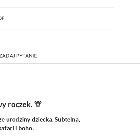
PDF
ZADAJ PYTANIE
y roczek. 🦒
ze urodziny dziecka. Subtelna,
afari i boho.