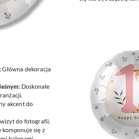
:
Główna dekoracja
 leśnym:
Doskonałe
ranżacji.
ny akcent do
izyt do fotografii.
 komponuje się z
ymi balonami.