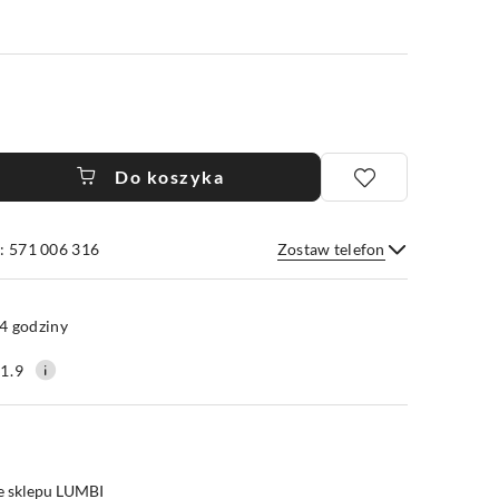
Do koszyka
: 571 006 316
Zostaw telefon
Wyślij
4 godziny
1.9
e sklepu LUMBI