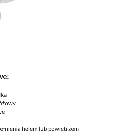
we:
lka
różowy
we
ełnienia helem lub powietrzem