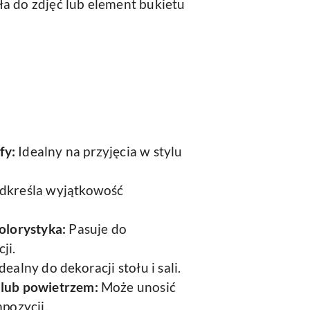
tła do zdjęć lub element bukietu
fy:
Idealny na przyjęcia w stylu
dkreśla wyjątkowość
olorystyka:
Pasuje do
ji.
dealny do dekoracji stołu i sali.
 lub powietrzem:
Może unosić
mpozycji.