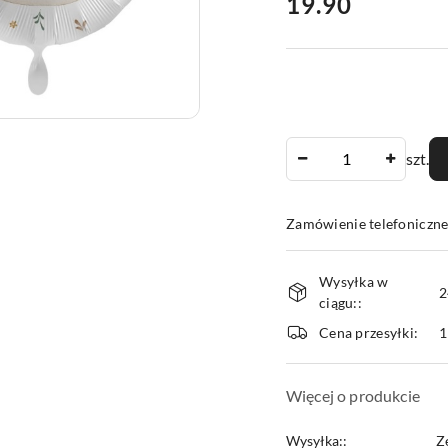
cena:
19.90
Ilość
szt.
Zamówienie telefoniczne
Dostępność
Wysyłka w
i
2
ciągu::
dostawa
Cena przesyłki:
1
Więcej o produkcie
Wysyłka::
Z