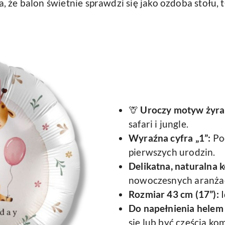
, że balon świetnie sprawdzi się jako ozdoba stołu, 
🦒
Uroczy motyw żyra
safari i jungle.
Wyraźna cyfra „1”:
Po
pierwszych urodzin.
Delikatna, naturalna k
nowoczesnych aranżac
Rozmiar 43 cm (17”):
I
Do napełnienia helem
się lub być częścią ko