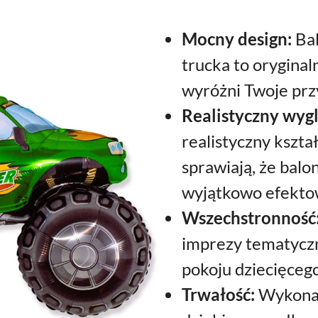
Mocny design:
Bal
trucka to oryginal
wyróżni Twoje przy
Realistyczny wyg
realistyczny kszta
sprawiają, że balo
wyjątkowo efekto
Wszechstronność
imprezy tematyczn
pokoju dziecięcego
Trwałość:
Wykonany