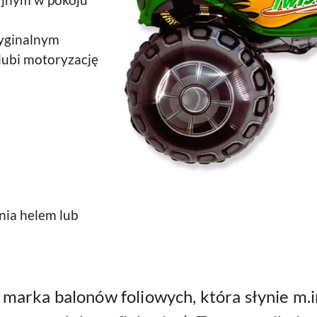
yjnym w pokoju
yginalnym
lubi motoryzację
nia helem lub
 marka balonów foliowych, która słynie m.i