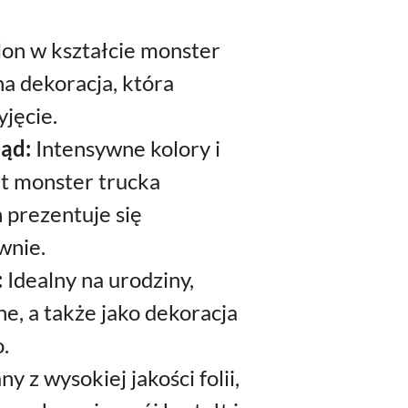
on w kształcie monster
na dekoracja, która
jęcie.
ląd:
Intensywne kolory i
łt monster trucka
n prezentuje się
wnie.
:
Idealny na urodziny,
e, a także jako dekoracja
.
 z wysokiej jakości folii,