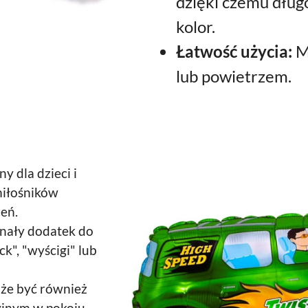
dzięki czemu długo
kolor.
Łatwość użycia:
M
lub powietrzem.
y dla dzieci i
miłośników
eń.
nały dodatek do
k", "wyścigi" lub
że być również