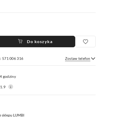
Do koszyka
: 571 006 316
Zostaw telefon
Wyślij
4 godziny
1.9
e sklepu LUMBI