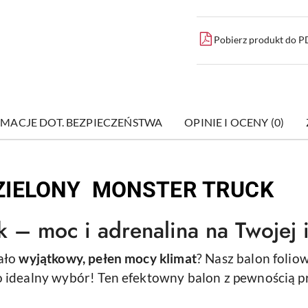
Pobierz produkt do 
MACJE DOT. BEZPIECZEŃSTWA
OPINIE I OCENY (0)
ZIELONY MONSTER TRUCK
k – moc i adrenalina na Twojej 
iało
wyjątkowy, pełen mocy klimat
? Nasz balon folio
o idealny wybór! Ten efektowny balon z pewnością p