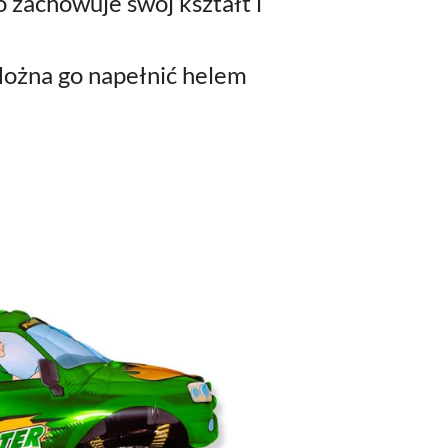
 zachowuje swój kształt i
ożna go napełnić helem