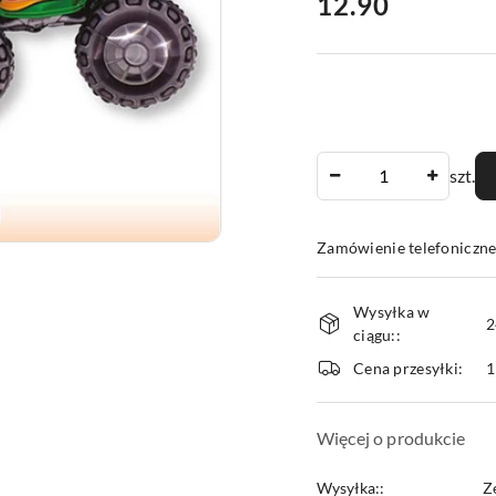
cena:
12.90
Ilość
szt.
Zamówienie telefoniczne
Dostępność
Wysyłka w
i
2
ciągu::
dostawa
Cena przesyłki:
1
Więcej o produkcie
Wysyłka::
Z