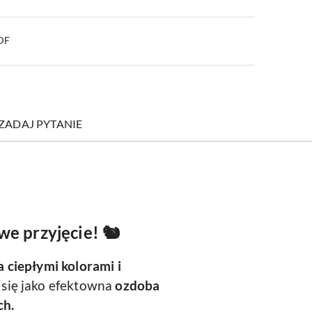
PDF
ZADAJ PYTANIE
e przyjęcie! 🐿️
 ciepłymi kolorami i
się jako efektowna
ozdoba
ch.