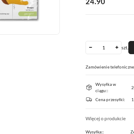
cena:
24.90
Ilość
szt.
Zamówienie telefoniczne
Dostępność
Wysyłka w
i
2
ciągu::
dostawa
Cena przesyłki:
1
Więcej o produkcie
Wysyłka::
Z