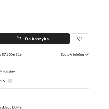
Do koszyka
: 571 006 316
Zostaw telefon
Wyślij
4 godziny
1.9
e sklepu LUMBI