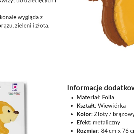
wizyt do dziecięcych i
konale wygląda z
ązu, zieleni i złota.
Informacje dodatko
Materiał
: Folia
Kształt
: Wiewiórka
Kolor
: Złoty / brązow
Efekt:
metaliczny
Rozmiar
: 84 cm x 76 