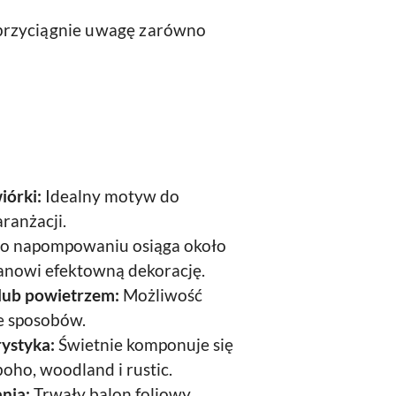
 przyciągnie uwagę zarówno
iórki:
Idealny motyw do
ranżacji.
o napompowaniu osiąga około
tanowi efektowną dekorację.
lub powietrzem:
Możliwość
e sposobów.
rystyka:
Świetnie komponuje się
boho, woodland i rustic.
nia:
Trwały balon foliowy