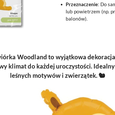
Przeznaczenie
:
Do sam
lub powietrzem (np. p
balonów).
iórka Woodland
to wyjątkowa dekoracja,
wy klimat do każdej uroczystości. Ideal
leśnych motywów i zwierzątek. 🐿️