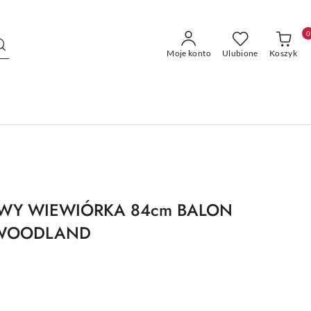
0
Moje konto
Ulubione
Koszyk
WY WIEWIÓRKA 84cm BALON
 WOODLAND