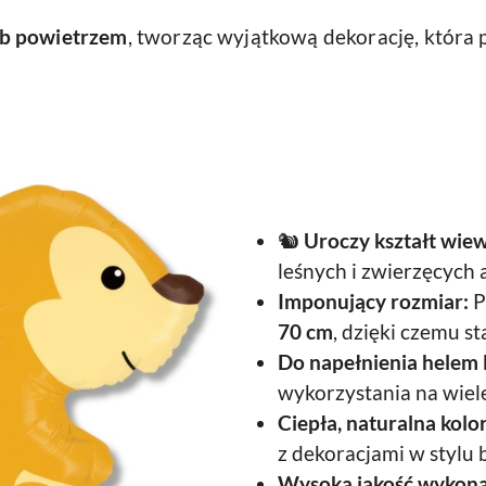
ub powietrzem
, tworząc wyjątkową dekorację, która
🐿️
Uroczy kształt wiew
leśnych i zwierzęcych a
Imponujący rozmiar:
P
70 cm
, dzięki czemu s
Do napełnienia helem 
wykorzystania na wiel
Ciepła, naturalna kolo
z dekoracjami w stylu 
Wysoka jakość wykona