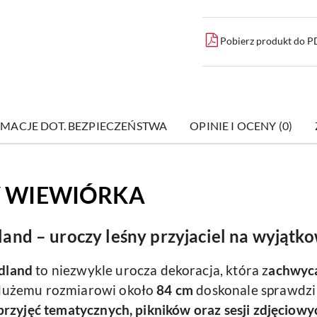
Pobierz produkt do 
MACJE DOT. BEZPIECZEŃSTWA
OPINIE I OCENY (0)
 WIEWIÓRKA
d – uroczy leśny przyjaciel na wyjątkow
dland
to niezwykle urocza dekoracja, która z
achwyca
 dużemu rozmiarowi około
84
cm
doskonale sprawdzi 
przyjęć tematycznych, pikników oraz sesji zdjęciowy