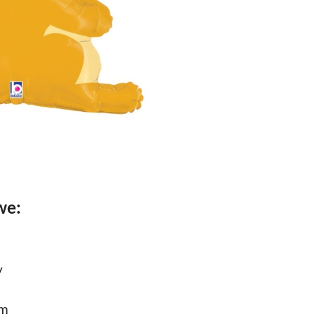
we:
y
cm