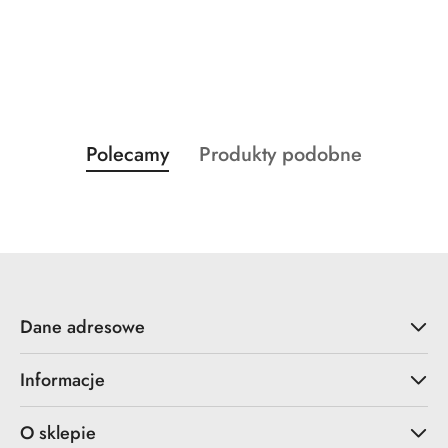
Produkty
Produkty
Polecamy
Produkty podobne
Pomiń karuzelę produktów
o
o
statusie:
statusie:
Dane adresowe
Informacje
O sklepie