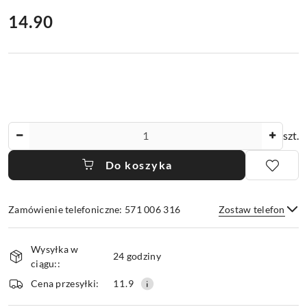
cena:
14.90
Ilość
szt.
Do koszyka
Zamówienie telefoniczne: 571 006 316
Zostaw telefon
Dostępność
Wysyłka w
i
24 godziny
ciągu::
dostawa
Wyślij
Cena przesyłki:
11.9