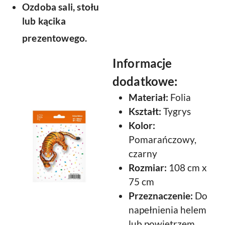
Ozdoba sali, stołu
lub kącika
prezentowego.
Informacje
dodatkowe:
Materiał:
Folia
Kształt:
Tygrys
Kolor:
Pomarańczowy,
czarny
Rozmiar:
108 cm x
75 cm
Przeznaczenie:
Do
napełnienia helem
lub powietrzem