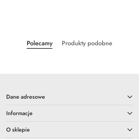
Produkty
Produkty
Polecamy
Produkty podobne
Pomiń karuzelę produktów
o
o
statusie:
statusie:
Dane adresowe
Informacje
O sklepie