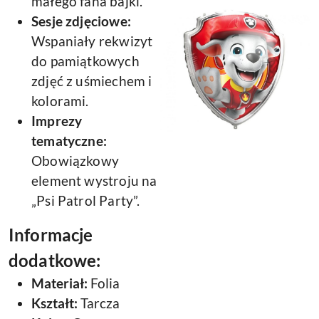
małego fana bajki.
Sesje zdjęciowe:
Wspaniały rekwizyt
do pamiątkowych
zdjęć z uśmiechem i
kolorami.
Imprezy
tematyczne:
Obowiązkowy
element wystroju na
„Psi Patrol Party”.
Informacje
dodatkowe:
Materiał:
Folia
Kształt:
Tarcza