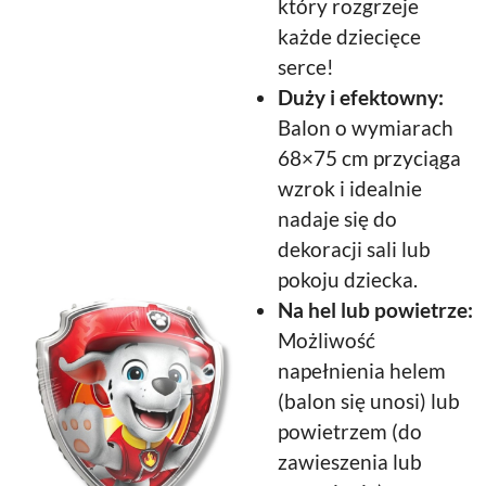
który rozgrzeje
każde dziecięce
serce!
Duży i efektowny:
Balon o wymiarach
68×75 cm przyciąga
wzrok i idealnie
nadaje się do
dekoracji sali lub
pokoju dziecka.
Na hel lub powietrze:
Możliwość
napełnienia helem
(balon się unosi) lub
powietrzem (do
zawieszenia lub