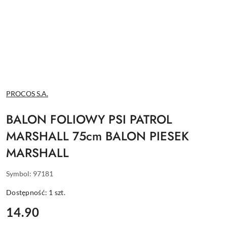
NAZWA
PROCOS S.A.
PRODUCENTA:
BALON FOLIOWY PSI PATROL
MARSHALL 75cm BALON PIESEK
MARSHALL
Symbol:
97181
Dostępność:
1
szt.
cena:
14.90