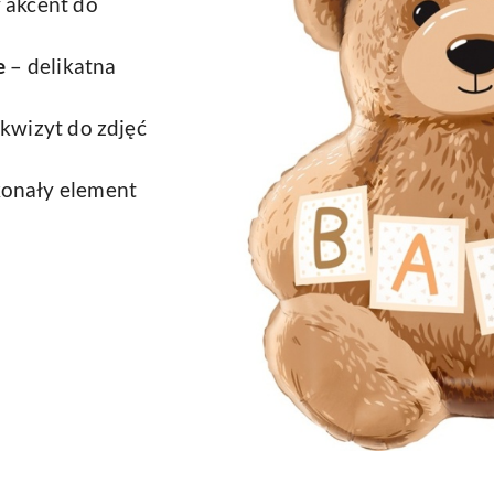
 akcent do
e
– delikatna
kwizyt do zdjęć
onały element