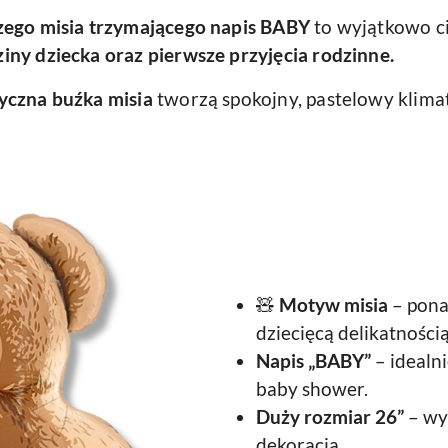
czego misia trzymającego napis BABY
to wyjątkowo ci
iny dziecka oraz pierwsze przyjęcia rodzinne.
tyczna buźka misia
tworzą spokojny, pastelowy klimat
🧸
Motyw misia
– pona
dziecięcą delikatnością
Napis „BABY”
– idealn
baby shower.
Duży rozmiar 26”
– wyr
dekoracja.