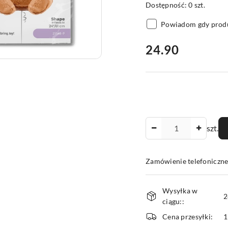
Dostępność:
0
szt.
Powiadom gdy produ
cena:
24.90
Ilość
szt.
Zamówienie telefoniczne
Dostępność
Wysyłka w
i
2
ciągu::
dostawa
Cena przesyłki:
1