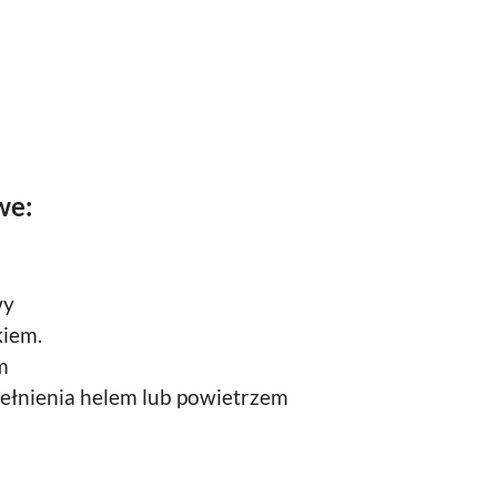
we:
wy
kiem.
m
ełnienia helem lub powietrzem