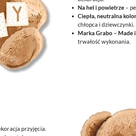
Na hel i powietrze
– pe
Ciepła, neutralna kolo
chłopca i dziewczynki.
Marka Grabo – Made in
trwałość wykonania.
koracja przyjęcia.