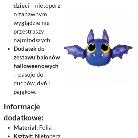
dzieci
– nietoperz
o zabawnym
wyglądzie nie
przestraszy
najmłodszych.
Dodatek do
zestawu balonów
halloweenowych
– pasuje do
duchów, dyń i
pająków.
Informacje
dodatkowe:
Materiał:
Folia
Kształt:
Nietoperz