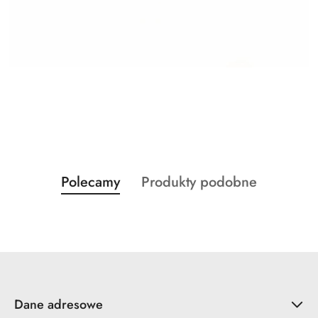
Produkty
Produkty
Polecamy
Produkty podobne
Pomiń karuzelę produktów
o
o
statusie:
statusie:
Dane adresowe