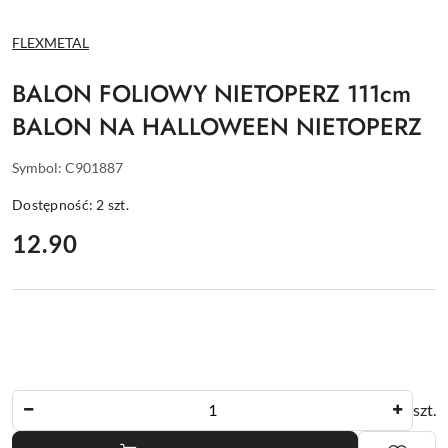
NAZWA
FLEXMETAL
PRODUCENTA:
BALON FOLIOWY NIETOPERZ 111cm
BALON NA HALLOWEEN NIETOPERZ
Symbol:
C901887
Dostępność:
2
szt.
cena:
12.90
Ilość
szt.