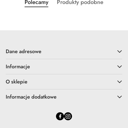
Produkty
Produkty
Polecamy
Produkty podobne
Pomiń karuzelę produktów
o
o
statusie:
statusie:
Dane adresowe
Informacje
O sklepie
Informacje dodatkowe