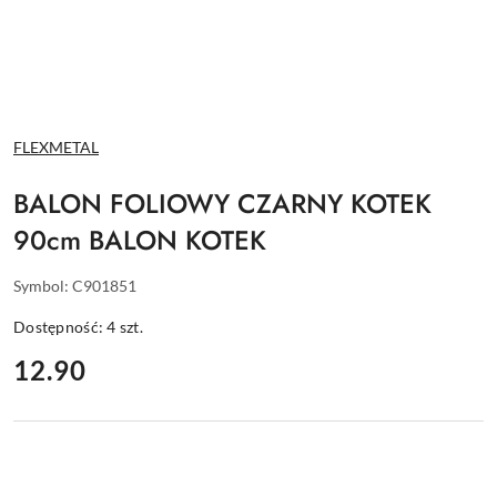
NAZWA
FLEXMETAL
PRODUCENTA:
BALON FOLIOWY CZARNY KOTEK
90cm BALON KOTEK
Symbol:
C901851
Dostępność:
4
szt.
cena:
12.90