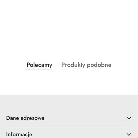
Produkty
Produkty
Polecamy
Produkty podobne
Pomiń karuzelę produktów
o
o
statusie:
statusie:
Dane adresowe
Informacje