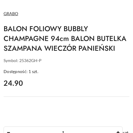
NAZWA
GRABO
PRODUCENTA:
BALON FOLIOWY BUBBLY
CHAMPAGNE 94cm BALON BUTELKA
SZAMPANA WIECZÓR PANIEŃSKI
Symbol:
25362GH-P
Dostępność:
1
szt.
cena:
24.90
Ilość
szt.