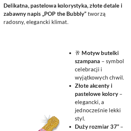
Delikatna, pastelowa kolorystyka, złote detale i
zabawny napis
„POP the Bubbly”
tworzą
radosny, elegancki klimat.
🥂
Motyw butelki
szampana
– symbol
celebracji i
wyjątkowych chwil.
Złote akcenty i
pastelowe kolory
–
elegancki, a
jednocześnie lekki
styl.
Duży rozmiar 37”
–