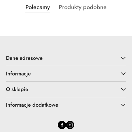
Produkty
Produkty
Polecamy
Produkty podobne
Pomiń karuzelę produktów
o
o
statusie:
statusie:
Dane adresowe
Informacje
O sklepie
Informacje dodatkowe