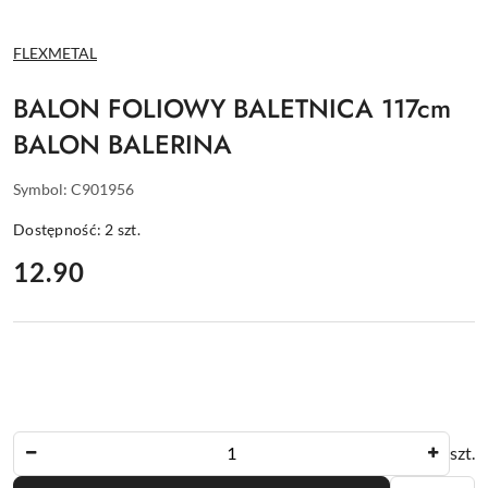
NAZWA
FLEXMETAL
PRODUCENTA:
BALON FOLIOWY BALETNICA 117cm
BALON BALERINA
Symbol:
C901956
Dostępność:
2
szt.
cena:
12.90
Ilość
szt.