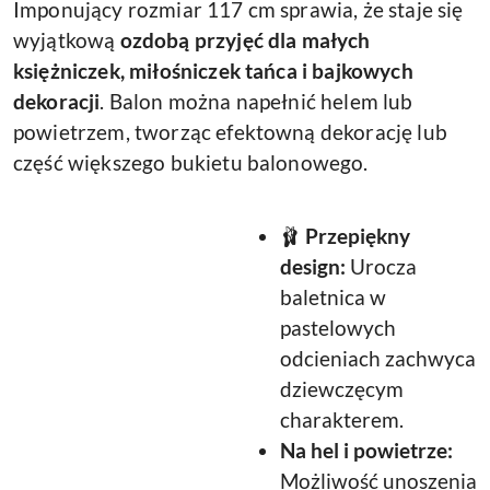
Imponujący rozmiar 117 cm sprawia, że staje się
wyjątkową
ozdobą przyjęć dla małych
księżniczek, miłośniczek tańca i bajkowych
dekoracji
. Balon można napełnić helem lub
powietrzem, tworząc efektowną dekorację lub
część większego bukietu balonowego.
🩰
Przepiękny
design:
Urocza
baletnica w
pastelowych
odcieniach zachwyca
dziewczęcym
charakterem.
Na hel i powietrze:
Możliwość unoszenia