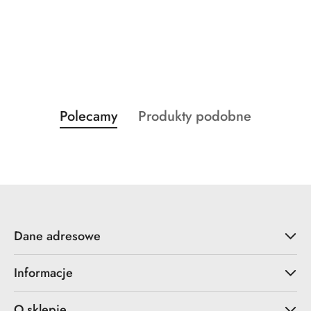
Produkty
Produkty
Polecamy
Produkty podobne
Pomiń karuzelę produktów
o
o
statusie:
statusie:
Dane adresowe
Informacje
O sklepie