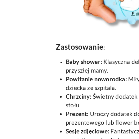
Zastosowanie
:
Baby shower:
Klasyczna dek
przyszłej mamy.
Powitanie noworodka:
Miły
dziecka ze szpitala.
Chrzciny:
Świetny dodatek d
stołu.
Prezent:
Uroczy dodatek do
prezentowego lub flower b
Sesje zdjęciowe:
Fantastycz