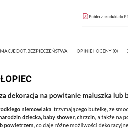
Pobierz produkt do 
MACJE DOT. BEZPIECZEŃSTWA
OPINIE I OCENY (0)
HŁOPIEC
za dekoracja na powitanie maluszka lub 
 słodkiego niemowlaka
, trzymającego butelkę, ze smoc
 narodzin dziecka, baby shower, chrzcin
, a także na
p
ub powietrzem
, co daje różne możliwości dekoracyjne