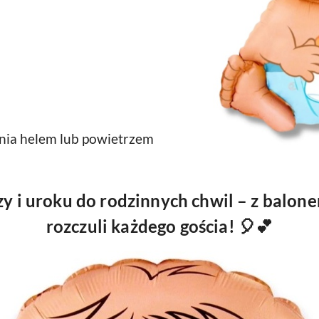
nia helem lub powietrzem
y i uroku do rodzinnych chwil – z balo
rozczuli każdego gościa! 🎈💕