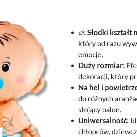
👶
Słodki kształt 
który od razu wywo
emocje.
Duży rozmiar:
Efe
dekoracji, który p
Na hel i powietrz
do różnych aranżac
stojący balon.
Uniwersalność:
Id
chłopców, dziewcz