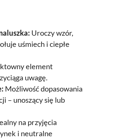
maluszka:
Uroczy wzór,
łuje uśmiech i ciepłe
ktowny element
rzyciąga uwagę.
e:
Możliwość dopasowania
ji – unoszący się lub
ealny na przyjęcia
ynek i neutralne