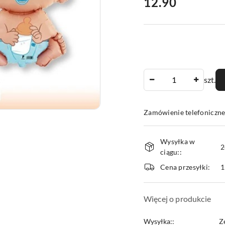
cena:
12.90
Ilość
szt.
Zamówienie telefoniczne
Dostępność
Wysyłka w
i
2
ciągu::
dostawa
Cena przesyłki:
1
Więcej o produkcie
Wysyłka::
Z