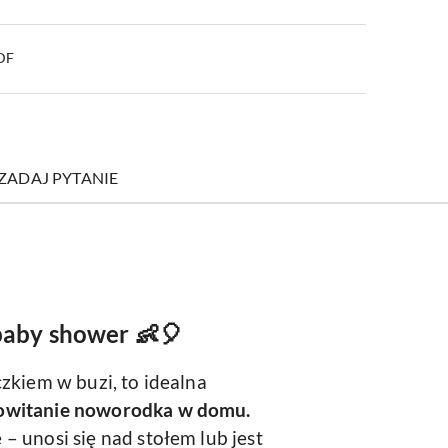
PDF
ZADAJ PYTANIE
baby shower 👶🎈
zkiem w buzi, to idealna
owitanie noworodka w domu.
 – unosi się nad stołem lub jest