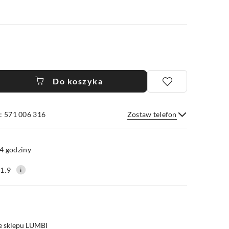
Do koszyka
: 571 006 316
Zostaw telefon
Wyślij
4 godziny
1.9
e sklepu LUMBI