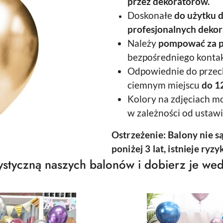
przez dekoratorów.
Doskonałe
do użytku 
profesjonalnych dekora
Należy
pompować za 
bezpośredniego kontak
Odpowiednie do prze
ciemnym miejscu
do 12
Kolory na zdjęciach mo
w zależności od ustaw
Ostrzeżenie: Balony nie s
poniżej 3 lat, istnieje ryz
styczną naszych balonów i dobierz je wed