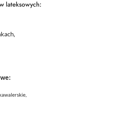
w lateksowych:
,
nkach,
owe:
kawalerskie,