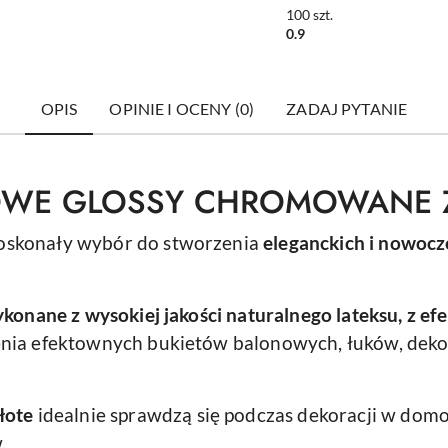
CHROMOWANY
100
szt.
GLOSSY 1szt.
0.9
OPIS
OPINIE I OCENY (0)
ZADAJ PYTANIE
OWE GLOSSY CHROMOWANE 
oskonały wybór do stworzenia
eleganckich i nowocz
konane z wysokiej jakości naturalnego lateksu, z ef
enia efektownych bukietów balonowych, łuków, deko
łote
idealnie sprawdzą się podczas dekoracji w domo
.