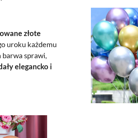
owane złote
go uroku
każdemu
a barwa sprawi,
ały elegancko i