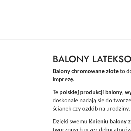
BALONY LATEKS
Balony chromowane złote
to d
imprezę.
Te
polskiej produkcji balony
,
wy
doskonale nadają się do tworz
ścianek czy ozdób na urodziny.
Dzięki swemu
lśnieniu
balony
z
tworzonych przez dekoratorów