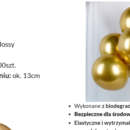
lossy
0szt.
niu:
ok. 13cm
Wykonane
z biodegra
Bezpieczne dla środow
Elastyczne
i wytrzyma