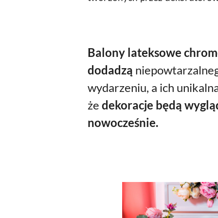
Balony lateksowe chrom
dodadzą
niepowtarzalne
wydarzeniu, a ich unikaln
że
dekoracje będą wygląd
nowocześnie.