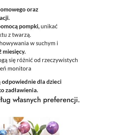
domowego oraz
cji.
pomocą pompki,
unikać
tu z twarzą.
chowywania w suchym i
 miesięcy.
gą się różnić od rzeczywistych
ień monitora
ą odpowiednie dla dzieci
yko zadławienia.
ług własnych preferencji.