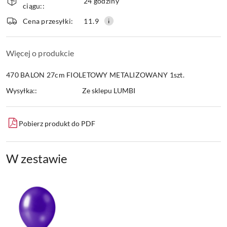
i
24 godziny
ciągu::
dostawa
Wyślij
Cena przesyłki:
11.9
Więcej o produkcie
470 BALON 27cm FIOLETOWY METALIZOWANY 1szt.
Wysyłka::
Ze sklepu LUMBI
Pobierz produkt do PDF
W zestawie