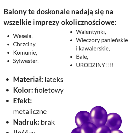
Balony te doskonale nadają się na
wszelkie imprezy okolicznościowe:
Walentynki,
Wesela,
Wieczory panieńskie
Chrzciny,
i kawalerskie,
Komunie,
Bale,
Sylwester,
URODZINY!!!!
Materiał:
lateks
Kolor:
fioletowy
Efekt:
metaliczne
Nadruk:
brak
Ilość
w