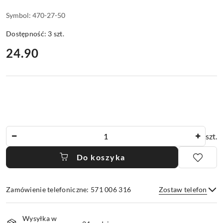
Symbol:
470-27-50
Dostępność:
3
szt.
cena:
24.90
Ilość
szt.
Do koszyka
Zamówienie telefoniczne: 571 006 316
Zostaw telefon
Dostępność
Wysyłka w