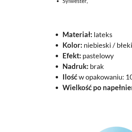
Sylwester,
Materiał:
lateks
Kolor:
niebieski / błek
Efekt:
pastelowy
Nadruk:
brak
Ilość
w opakowaniu: 10
Wielkość po napełnie