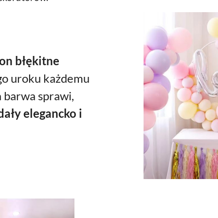
on błękitne
go uroku
każdemu
a barwa sprawi,
ały elegancko i