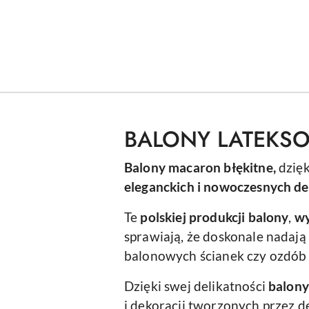
BALONY LATEKS
Balony macaron błękitne,
dzięk
eleganckich i nowoczesnych de
Te
polskiej produkcji balony
,
wy
sprawiają, że doskonale nadaj
balonowych ścianek czy ozdób 
Dzięki swej delikatności
balony
i dekoracji tworzonych przez 