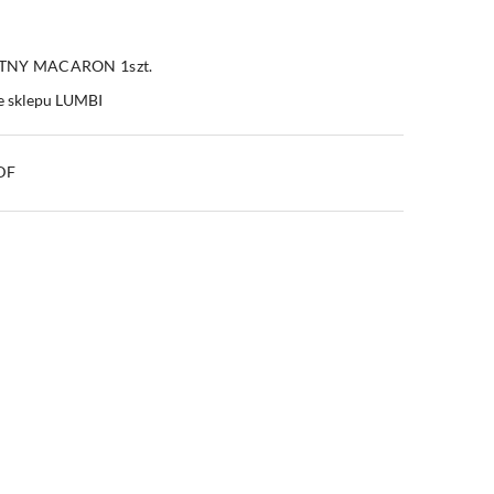
ITNY MACARON 1szt.
e sklepu LUMBI
PDF