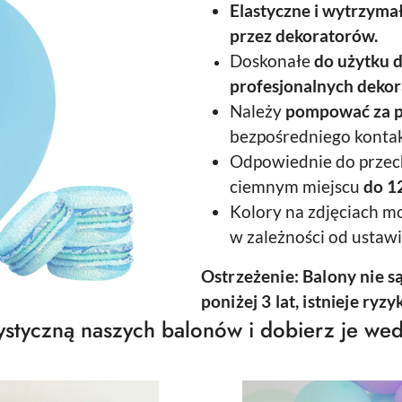
Elastyczne
i wytrzyma
przez dekoratorów.
Doskonałe
do użytku 
profesjonalnych dekora
Należy
pompować za 
bezpośredniego kontak
Odpowiednie do prze
ciemnym miejscu
do 12
Kolory na zdjęciach mo
w zależności od ustaw
Ostrzeżenie: Balony nie s
poniżej 3 lat, istnieje ryz
styczną naszych balonów i dobierz je wed