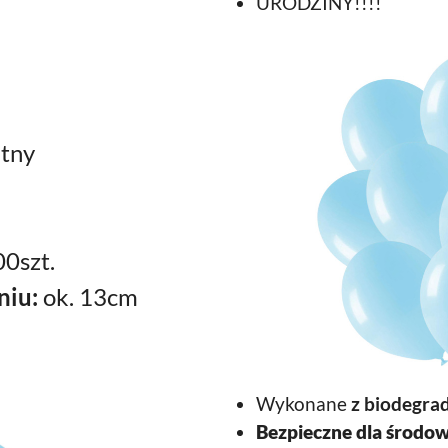
URODZINY!!!!
itny
0szt.
niu:
ok. 13cm
Wykonane
z biodegra
Bezpieczne dla środow