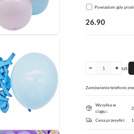
Powiadom gdy produ
cena:
26.90
Ilość
szt.
Zamówienie telefoniczne
Dostępność
Wysyłka w
i
2
ciągu::
dostawa
Cena przesyłki:
1