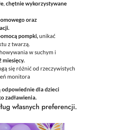
łe
,
chętnie wykorzystywane
domowego oraz
cji.
pomocą pompki,
unikać
tu z twarzą.
chowywania w suchym i
 miesięcy.
gą się różnić od rzeczywistych
ień monitora
ą odpowiednie dla dzieci
yko zadławienia.
ług własnych preferencji.