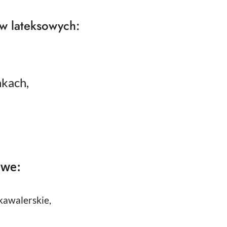
w lateksowych:
,
nkach,
owe:
kawalerskie,