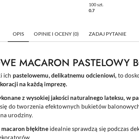
MACARON 1szt.
100
szt.
0.7
OPIS
OPINIE I OCENY (0)
ZADAJ PYTANIE
OWE MACARON PASTELOWY B
i ich
pastelowemu, delikatnemu odcieniowi,
to dosk
koracji na każdą imprezę.
konane z wysokiej jakości naturalnego lateksu, w p
ą się do tworzenia efektownych bukietów balonowych
na urodziny.
 macaron błękitne
idealnie sprawdzą się podczas de
dekoratorów.