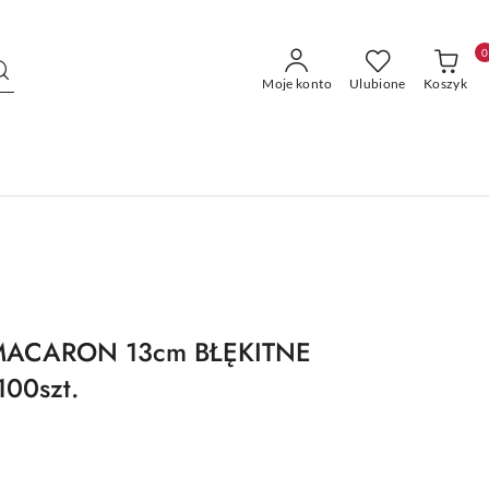
0
Moje konto
Ulubione
Koszyk
MACARON 13cm BŁĘKITNE
00szt.