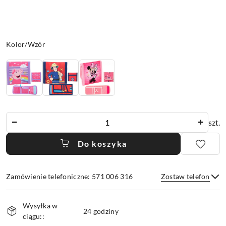
Wariant
Kolor/Wzór
Ilość
szt.
Do koszyka
Zamówienie telefoniczne: 571 006 316
Zostaw telefon
Dostępność
Wysyłka w
i
24 godziny
ciągu::
dostawa
Wyślij