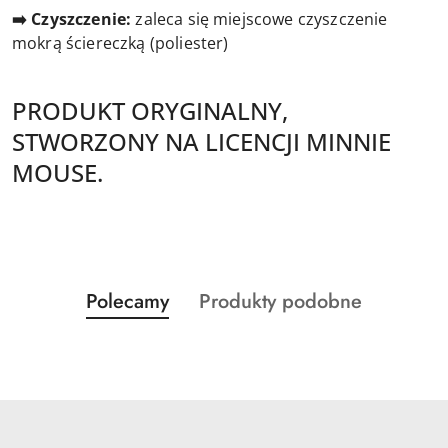
➡️ Czyszczenie:
zaleca się miejscowe czyszczenie
mokrą ściereczką (poliester)
PRODUKT ORYGINALNY,
STWORZONY NA LICENCJI MINNIE
MOUSE.
Produkty
Produkty
Polecamy
Produkty podobne
Pomiń karuzelę produktów
o
o
statusie:
statusie: