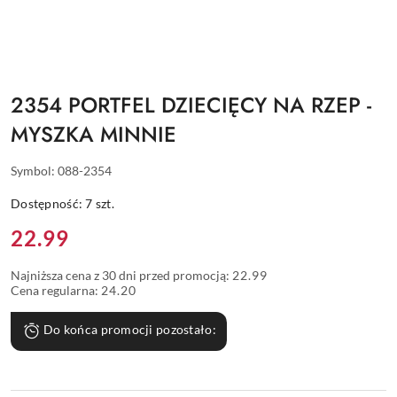
2354 PORTFEL DZIECIĘCY NA RZEP -
MYSZKA MINNIE
Symbol:
088-2354
Dostępność:
7
szt.
Cena:
22.99
Najniższa cena z 30 dni przed promocją:
22.99
Cena regularna:
24.20
Do końca promocji pozostało: