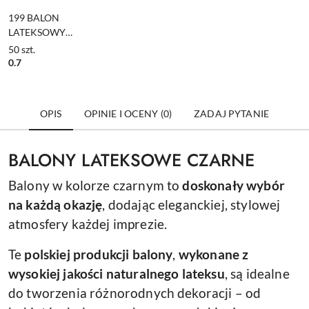
199 BALON
LATEKSOWY
CZARNY 1szt.
50
szt.
13cm
0.7
OPIS
OPINIE I OCENY (0)
ZADAJ PYTANIE
BALONY LATEKSOWE CZARNE
Balony w kolorze czarnym to
doskonały wybór
na każdą okazję
, dodając eleganckiej, stylowej
atmosfery każdej imprezie.
Te
polskiej produkcji balony
,
wykonane z
wysokiej jakości naturalnego lateksu
, są idealne
do tworzenia różnorodnych dekoracji – od