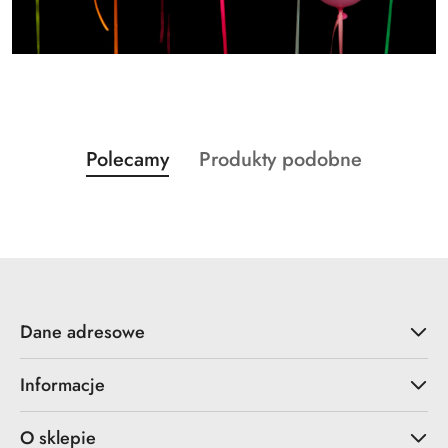
Produkty
Produkty
Polecamy
Produkty podobne
Pomiń karuzelę produktów
o
o
statusie:
statusie:
Dane adresowe
Informacje
O sklepie