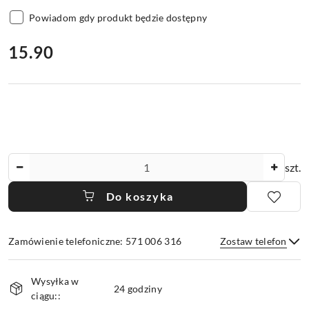
Powiadom gdy produkt będzie dostępny
cena:
15.90
Ilość
szt.
Do koszyka
Zamówienie telefoniczne: 571 006 316
Zostaw telefon
Dostępność
Wysyłka w
i
24 godziny
ciągu::
dostawa
Wyślij