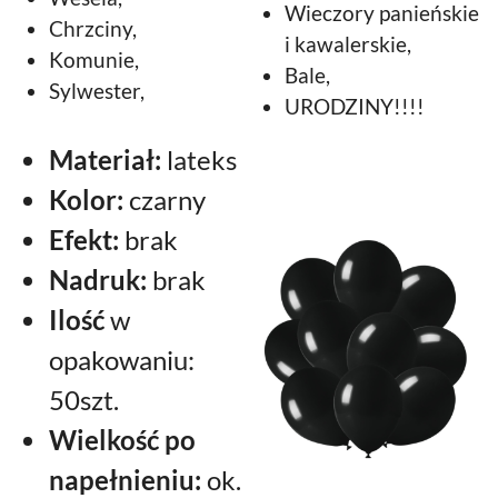
Wieczory panieńskie
Chrzciny,
i kawalerskie,
Komunie,
Bale,
Sylwester,
URODZINY!!!!
Materiał:
lateks
Kolor:
czarny
Efekt:
brak
Nadruk:
brak
Ilość
w
opakowaniu:
50szt.
Wielkość po
napełnieniu:
ok.