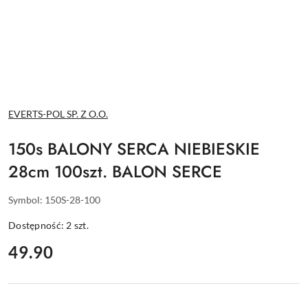
NAZWA
EVERTS-POL SP. Z O.O.
PRODUCENTA:
150s BALONY SERCA NIEBIESKIE
28cm 100szt. BALON SERCE
Symbol:
150S-28-100
Dostępność:
2
szt.
cena:
49.90