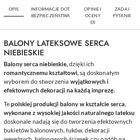
OPIS
INFORMACJE DOT.
OPINIE I
ZADAJ
BEZPIECZEŃSTWA
OCENY
PYTANIE
(0)
BALONY LATEKSOWE SERCA
NIEBIESKIE
Balony serca niebieskie,
dzięki ich
romantycznemu kształtowi,
są
doskonałym
wyborem do stworzenia
wyjątkowych i
efektownych dekoracji na każdą imprezę.
Te
polskiej produkcji balony w kształcie serca
,
wykonane z wysokiej jakości naturalnego lateksu
doskonale nadają się do tworzenia efektownych
bukietów balonowych, łuków, dekoracji
weselnych, balonowych ścianek czy ozdób na