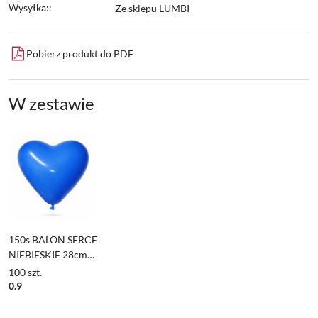
Wysyłka::
Ze sklepu LUMBI
Pobierz produkt do PDF
W zestawie
150s BALON SERCE
NIEBIESKIE 28cm
SERDUSZKO
100
szt.
NIEBIESKIE 1szt.
0.9