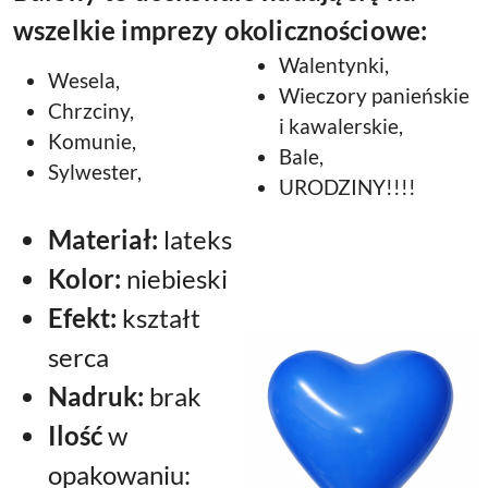
wszelkie imprezy okolicznościowe:
Walentynki,
Wesela,
Wieczory panieńskie
Chrzciny,
i kawalerskie,
Komunie,
Bale,
Sylwester,
URODZINY!!!!
Materiał:
lateks
Kolor:
niebieski
Efekt:
kształt
serca
Nadruk:
brak
Ilość
w
opakowaniu: