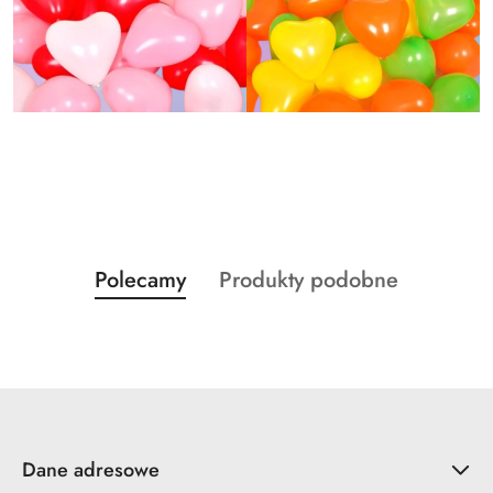
Produkty
Produkty
Polecamy
Produkty podobne
Pomiń karuzelę produktów
o
o
statusie:
statusie:
Dane adresowe