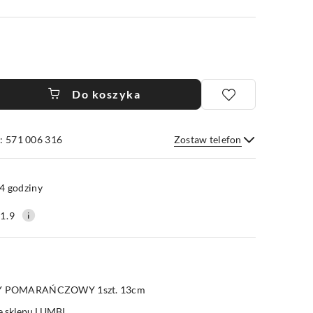
Do koszyka
: 571 006 316
Zostaw telefon
Wyślij
4 godziny
1.9
Y POMARAŃCZOWY 1szt. 13cm
e sklepu LUMBI