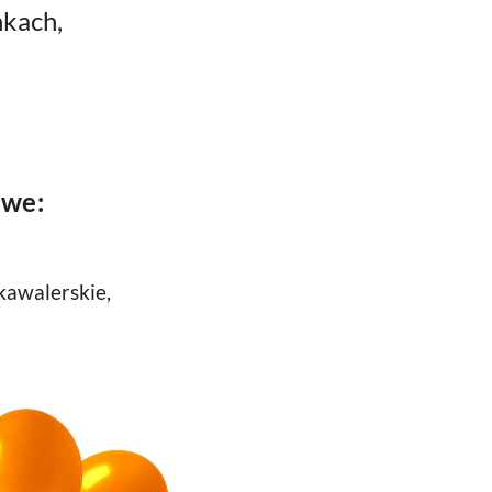
nkach,
owe:
kawalerskie,