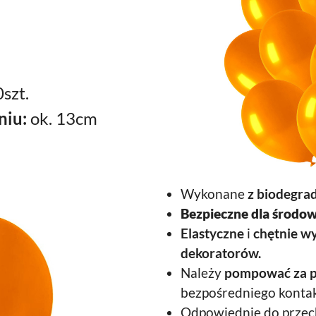
szt.
niu:
ok. 13cm
Wykonane
z biodegra
Bezpieczne dla środow
Elastyczne
i
chętnie w
dekoratorów.
Należy
pompować za 
bezpośredniego kontak
Odpowiednie do prze