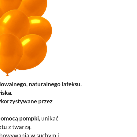
dowalnego, naturalnego lateksu.
iska.
ykorzystywane przez
pomocą pompki,
unikać
tu z twarzą.
chowywania w suchym i