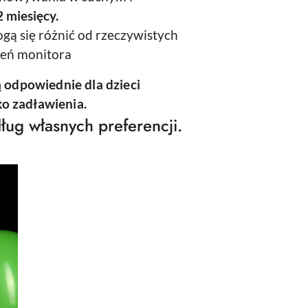
 miesięcy.
gą się różnić od rzeczywistych
ień monitora
ą odpowiednie dla dzieci
yko zadławienia.
ług własnych preferencji.