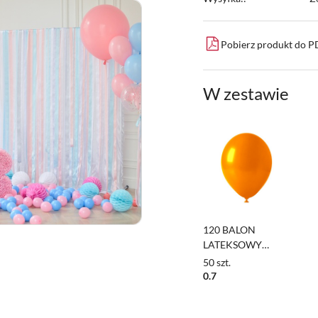
Pobierz produkt do 
W zestawie
120 BALON
LATEKSOWY
POMARAŃCZOWY
50
szt.
1szt. 13cm
0.7