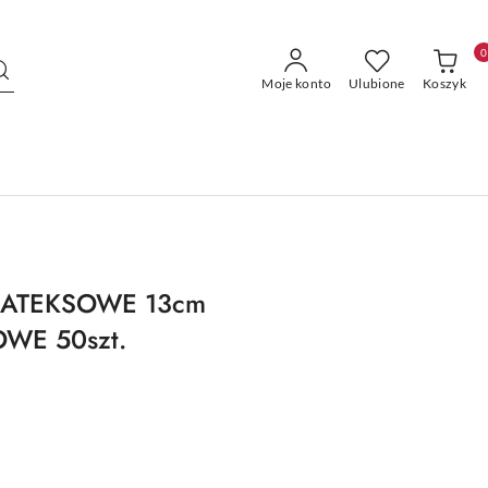
0
Moje konto
Ulubione
Koszyk
LATEKSOWE 13cm
E 50szt.