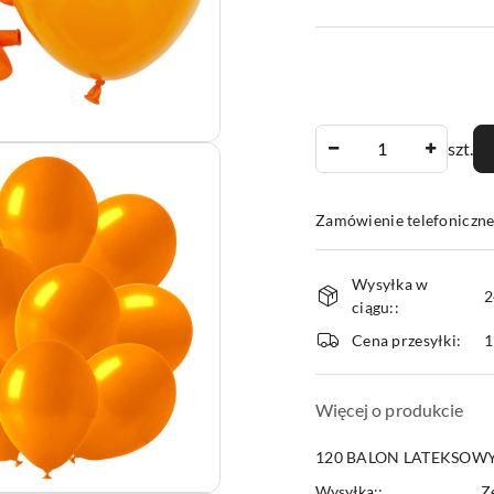
Ilość
szt.
Zamówienie telefoniczne
Dostępność
Wysyłka w
i
2
ciągu::
dostawa
Cena przesyłki:
1
Więcej o produkcie
120 BALON LATEKSOW
Wysyłka::
Z