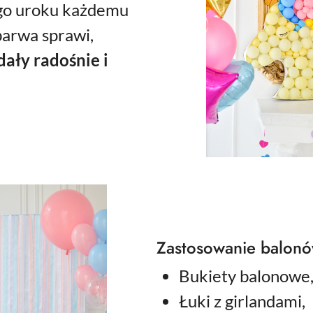
go uroku
każdemu
barwa sprawi,
ały radośnie i
Zastosowanie balonó
Bukiety balonowe
Łuki z girlandami,