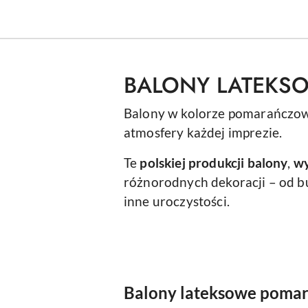
BALONY LATEK
Balony w kolorze pomarańczo
atmosfery każdej imprezie.
Te
polskiej produkcji balony
,
wy
różnorodnych dekoracji – od bu
inne uroczystości.
Balony lateksowe poma