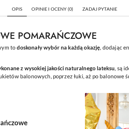
OPIS
OPINIE I OCENY (0)
ZADAJ PYTANIE
SOWE POMARAŃCZOWE
wym to
doskonały wybór na każdą okazję
, dodając e
konane z wysokiej jakości naturalnego lateksu
, są 
kietów balonowych, poprzez łuki, aż po balonowe śc
rańczowe