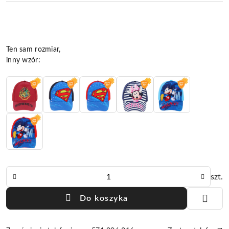
Wariant
Ten sam rozmiar,
inny wzór:
Ilość
szt.
Do koszyka