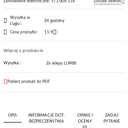
Zamówienie telefoniczne: 571 006 316
Zostaw telefon
Dostępność
Wysyłka w
i
24 godziny
ciągu::
Wyślij
dostawa
Cena przesyłki:
11.9
Więcej o produkcie
Wysyłka::
Ze sklepu LUMBI
Pobierz produkt do PDF
OPIS
INFORMACJE DOT.
OPINIE I
ZADAJ
BEZPIECZEŃSTWA
OCENY
PYTANIE
(0)