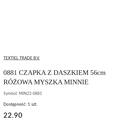
NAZWA
TEXTIEL TRADE B.V.
PRODUCENTA:
0881 CZAPKA Z DASZKIEM 56cm
RÓŻOWA MYSZKA MINNIE
Symbol:
MIN22-0881
Dostępność:
1
szt.
cena:
22.90