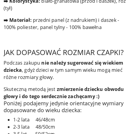
➡️ Kolorystyka:
biało-granatowa (przód i daszek), róż
(tył)
➡️ Materiał:
przedni panel (z nadrukiem) i daszek -
100% poliester, panel tylny - 100% bawełna
JAK DOPASOWAĆ ROZMIAR CZAPKI?
Podczas zakupu
nie należy sugerować się wiekiem
dziecka
, gdyż dzieci w tym samym wieku mogą mieć
różne rozmiary głowy.
Skuteczną metodą jest
zmierzenie dziecku obwodu
głowy i do tego serdecznie zachęcamy :)
Poniżej podajemy jedynie orientacyjne wymiary
dopasowane do wieku dziecka:
1-2 lata 46/48cm
2-3 lata 48/50cm