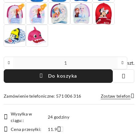
Ilość
szt.
Do koszyka
Zamówienie telefoniczne: 571 006 316
Zostaw telefon
Dostępność
Wysyłka w
i
24 godziny
ciągu::
Wyślij
dostawa
Cena przesyłki:
11.9