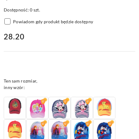
Dostępność:
0
szt.
Powiadom gdy produkt będzie dostępny
cena:
28.20
Wariant
Ten sam rozmiar,
inny wzór: