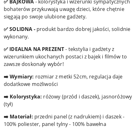
✅ BAJKOWA
- kolorystyka i wizerunki sympatycznych
bohaterów przykuwają uwagę dzieci, które chętnie
sięgają po swoje ulubione gadżety.
✅ SOLIDNA -
produkt bardzo dobrej jakości, solidnie
wykonany.
✅ IDEALNA NA PREZENT
- tekstylia i gadżety z
wizerunkiem ukochanych postaci z bajek i filmów to
zawsze doskonały wybór!
➡️ Wymiary:
rozmiar z metki 52cm, regulacja daje
dodatkowe możliwości
➡️ Kolorystyka:
różowy (przód i daszek), jasnoróżowy
(tył)
➡️ Materiał:
przedni panel (z nadrukiem) i daszek -
100% poliester, panel tylny - 100% bawełna