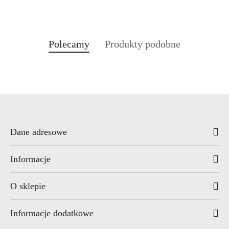
Produkty
Produkty
Polecamy
Produkty podobne
Pomiń karuzelę produktów
o
o
statusie:
statusie:
Dane adresowe
Informacje
O sklepie
Informacje dodatkowe