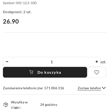
Symbol:
045-12,5-100
Dostępność:
2
szt.
cena:
26.90
Ilość
szt.
Do koszyka
Zamówienie telefoniczne: 571 006 316
Zostaw telefon
Dostępność
Wysyłka w
i
24 godziny
ciągu::