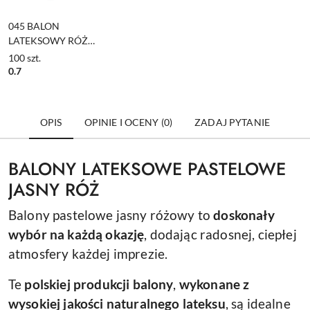
045 BALON
LATEKSOWY RÓŻ
1szt. 13cm BABY
100
szt.
PINK
0.7
OPIS
OPINIE I OCENY (0)
ZADAJ PYTANIE
BALONY LATEKSOWE PASTELOWE
JASNY RÓŻ
Balony pastelowe jasny różowy to
doskonały
wybór na każdą okazję
, dodając radosnej, ciepłej
atmosfery każdej imprezie.
Te
polskiej produkcji balony
,
wykonane z
wysokiej jakości naturalnego lateksu
, są idealne