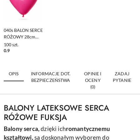
040s BALON SERCE
RÓŻOWY 28cm
SERDUSZKO
100
szt.
FUKSJA 1szt.
0.9
OPIS
INFORMACJE DOT.
OPINIE I
ZADAJ
BEZPIECZEŃSTWA
OCENY
PYTANIE
(0)
BALONY LATEKSOWE SERCA
RÓŻOWE FUKSJA
Balony serca,
dzięki ich
romantycznemu
kształtowi,
są
doskonałym wyborem do