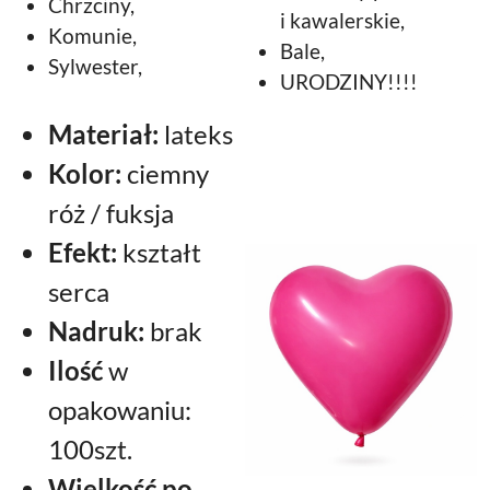
Chrzciny,
i kawalerskie,
Komunie,
Bale,
Sylwester,
URODZINY!!!!
Materiał:
lateks
Kolor:
ciemny
róż / fuksja
Efekt:
kształt
serca
Nadruk:
brak
Ilość
w
opakowaniu:
100szt.
Wielkość po