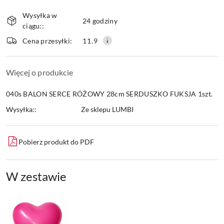
Dostępność
Wysyłka w
i
24 godziny
ciągu::
dostawa
Wyślij
Cena przesyłki:
11.9
Więcej o produkcie
040s BALON SERCE RÓŻOWY 28cm SERDUSZKO FUKSJA 1szt.
Wysyłka::
Ze sklepu LUMBI
Pobierz produkt do PDF
W zestawie