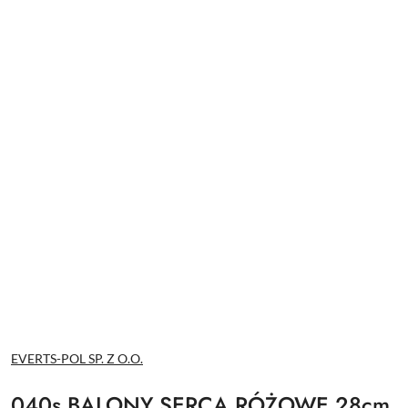
NAZWA
EVERTS-POL SP. Z O.O.
PRODUCENTA:
040s BALONY SERCA RÓŻOWE 28cm