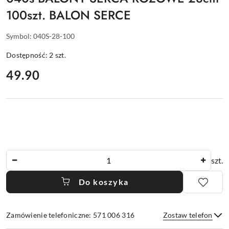
100szt. BALON SERCE
Symbol:
040S-28-100
Dostępność:
2
szt.
cena:
49.90
Ilość
szt.
Do koszyka
Zamówienie telefoniczne: 571 006 316
Zostaw telefon