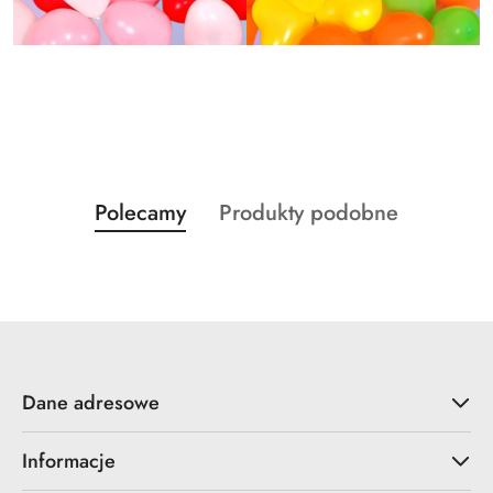
Produkty
Produkty
Polecamy
Produkty podobne
Pomiń karuzelę produktów
o
o
statusie:
statusie:
Dane adresowe
Informacje